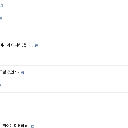
어버리지 아니하였는가?
쓰실 것인가?
람이 되어야 마땅하뇨?