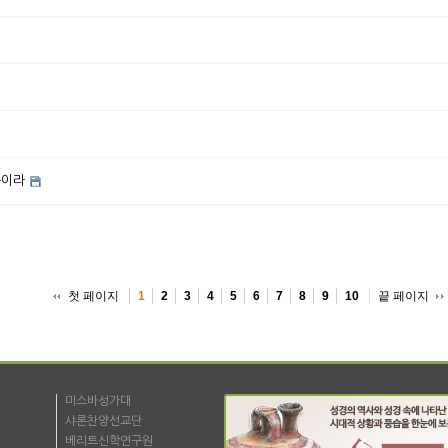
쁨이라
첫 페이지
끝 페이지
1
2
3
4
5
6
7
8
9
10
미스바성가대
샤론찬양선교단
베리트신학연구원