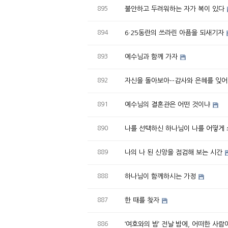
895
불안하고 두려워하는 자가 복이 있다
894
6·25동란의 쓰라린 아픔을 되새기자
893
예수님과 함께 가자
892
자신을 돌아보아--감사와 은혜를 잊
891
예수님의 결혼관은 어떤 것이냐
890
나를 선택하신 하나님이 나를 어떻게 
889
나의 나 된 신앙을 점검해 보는 시간
888
하나님이 함께하시는 가정
887
한 때를 찾자
886
‘여호와의 밤’ 전날 밤에, 어떠한 사