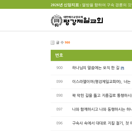
2026년 신앙지표 :
열방을 향하여 구속 경륜의 깃발을 높이 
글 수
900
번호
900
하나님의 말씀에는 오직 한 길
899
이스라엘이여(평강제일교회여), 너는
898
꽉 막힌 길을 뚫고 지름길로 통행하시
897
나와 함께하시고 나와 동행하시는 하
896
구속사 속에서 대대로 지킬 절기, 첫 