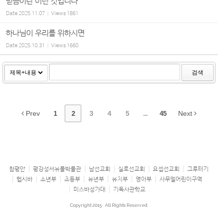
믿음이란 이런 것입니다
Date
2025.11.07
Views
1861
하나님이 우리를 위하시면
Date
2025.10.31
Views
1660
검색
Prev
1
2
3
4
5
...
45
Next
참평안
평강성서유물박물관
남선교회
실로선교회
요셉선교회
그루터기
헵시바
소년부
초등부
유년부
유치부
영아부
사무엘어린이구역
미스바성가대
기독사관학교
Copyright 2015
All Rights Reserved.