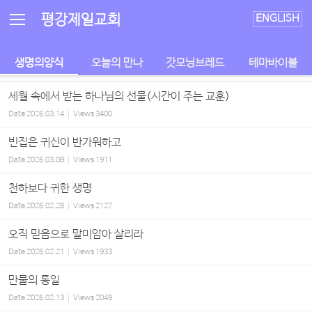
Sketchbook5, 스케치북5
Sketchbook5, 스케치북5
평강제일교회
ENGLISH
생명의양식
오늘의 만나
갓모닝브레드
테마바이블
세월 속에서 받는 하나님의 선물(시간이 주는 교훈)
Date
2026.03.14
Views
3400
빈집은 귀신이 반가워하고
Date
2026.03.08
Views
1911
천하보다 귀한 생명
Date
2026.02.28
Views
2127
오직 믿음으로 말미암아 살리라
Date
2026.02.21
Views
1933
만물의 통일
Date
2026.02.13
Views
2049