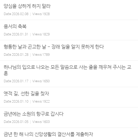
양심을 상하게 하지 말라
Date
2026.02.08
Views
1928
용서의 축복
Date
2026.01.31
Views
1829
형통한 날과 곤고한 날 - 장래 일을 알지 못하게 한다
Date
2026.01.28
Views
1789
하나님의 입으로 나오는 모든 말씀으로 사는 줄을 깨우쳐 주시는 교
훈
Date
2026.01.17
Views
1650
옛적 길, 선한 길을 찾자
Date
2026.01.10
Views
1922
금년에는 소원의 항구로 갑시다
Date
2026.01.05
Views
1603
금년 한 해 나의 신앙생활의 결산서를 제출하자