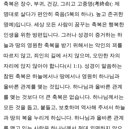
축복은 장수
,
부귀
,
건강
,
그리고 고종명
(
考終命
(:
제
명대로 살다가 편안히 죽음
(5
복의 하나
).
높고 존귀한
명예
)
입니다
.
세상 모든 사람이 꿈꾸는 축복은 행복한
인생을 위한 방편입니다
.
그러나 성경이 증거하는 하
늘과 땅의 영원한 축복을 받기 위해서는 악인의 꾀를
따르지 않고
,
죄인의 길에 서지 않으며
,
오만한 자의
자리에 앉지 않아야 합니다
(
시
1:1).
성경이 말씀하는
참된 축복은 하늘에서나 땅에서나 영원히 하나님과
올바른 관계를 맺는 것입니다
.
하나님과 올바른 관계
를 맺는 것보다 더 큰 축복은 없습니다
.
하나님께서는
모든 것을 돕고
,
붙들고
,
보호하며 역사해 주셔서 하늘
과 땅의 복을 누리게 하십니다
.
하나님과 올바른 관계
를 맺고 있는 사람은 하나님께서 절대 외면하지 않으