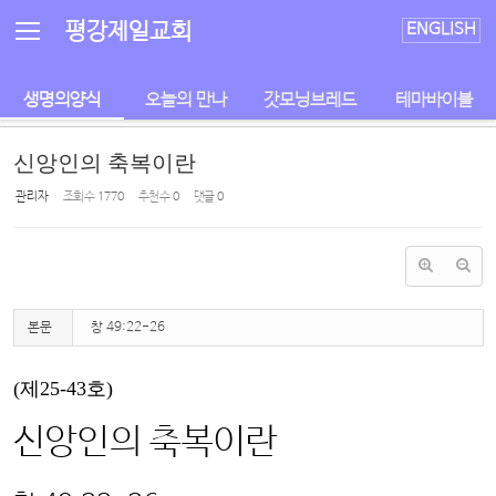
Sketchbook5, 스케치북5
Sketchbook5, 스케치북5
평강제일교회
ENGLISH
생명의양식
오늘의 만나
갓모닝브레드
테마바이블
신앙인의 축복이란
관리자
조회 수
1770
추천 수
0
댓글
0
본문
창 49:22-26
(제25-43호)
신앙인의 축복이란