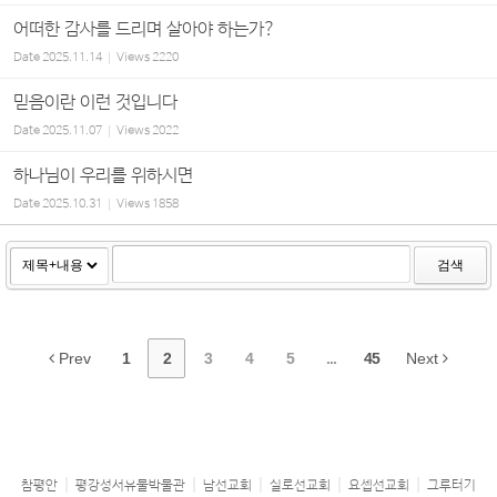
어떠한 감사를 드리며 살아야 하는가?
Date
2025.11.14
Views
2220
믿음이란 이런 것입니다
Date
2025.11.07
Views
2022
하나님이 우리를 위하시면
Date
2025.10.31
Views
1858
검색
Prev
1
2
3
4
5
...
45
Next
참평안
평강성서유물박물관
남선교회
실로선교회
요셉선교회
그루터기