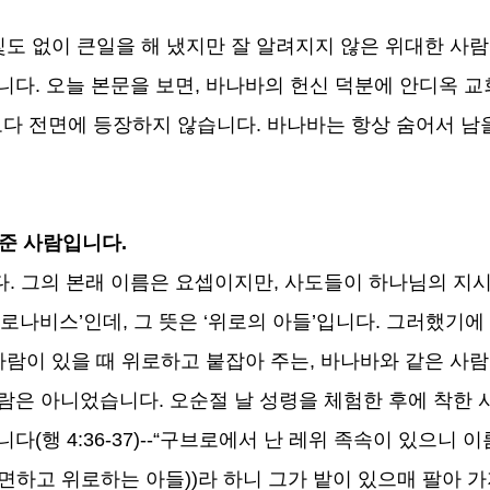
빛도 없이 큰일을 해 냈지만 잘 알려지지 않은 위대한 사
습니다
.
오늘 본문을 보면
,
바나바의 헌신 덕분에 안디옥 
보다 전면에 등장하지 않습니다
.
바나바는 항상 숨어서 남
 준 사람입니다
.
다
.
그의 본래 이름은 요셉이지만
,
사도들이 하나님의 지시
로나비스
’
인데
,
그 뜻은
‘
위로의 아들
’
입니다
.
그러했기에 
사람이 있을 때 위로하고 붙잡아 주는
,
바나바와 같은 사
사람은 아니었습니다
.
오순절 날 성령을 체험한 후에 착한
합니다
(
행
4:36-37)--“
구브로에서 난 레위 족속이 있으니 
면하고 위로하는 아들
))
라 하니 그가 밭이 있으매 팔아 