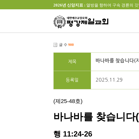
2026년 신앙지표 :
열방을 향하여 구속 경륜의 깃발을 높이 
글 수
900
바나바를 찾습니다(지
제목
2025.11.29
등록일
(제25-48호)
바나바를 찾습니다
(
행
11:24-26