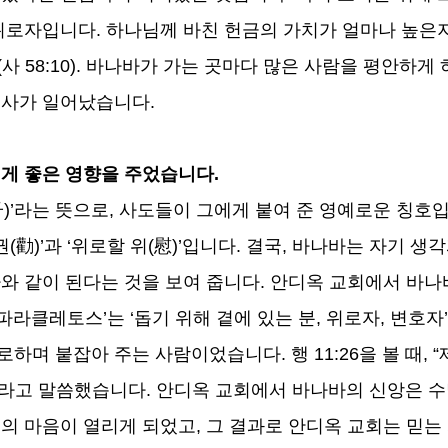
 위로자입니다
.
하나님께 바친 헌금의 가치가 얼마나 높은
(
사
58:10).
바나바가 가는 곳마다 많은 사람을 평안하게 
역사가 일어났습니다
.
게 좋은 영향을 주었습니다
.
子
)’
라는 뜻으로
,
사도들이 그에게 붙여 준 영예로운 칭호
권
(
勸
)’
과
‘
위로할 위
(
慰
)’
입니다
.
결국
,
바나바는 자기 생각
와 같이 된다는 것을 보여 줍니다
.
안디옥 교회에서 바나
파라클레토스
’
는
‘
돕기 위해 곁에 있는 분
,
위로자
,
변호자
’
위로하며 붙잡아 주는 사람이었습니다
.
행
11:26
을 볼 때
, “
라고 말씀했습니다
.
안디옥 교회에서 바나바의 신앙은 수
의 마음이 열리게 되었고
,
그 결과로 안디옥 교회는 믿는