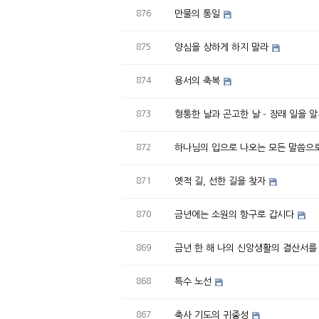
876
만물의 통일
875
양심을 상하게 하지 말라
874
용서의 축복
873
형통한 날과 곤고한 날 - 장래 일을 
872
하나님의 입으로 나오는 모든 말씀으로
871
옛적 길, 선한 길을 찾자
870
금년에는 소원의 항구로 갑시다
869
금년 한 해 나의 신앙생활의 결산서를
868
특수 노선
867
축사 기도의 귀중성