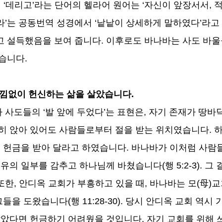
서
‘
데리고
’
라는 단어의 헬라어 원어는
‘
자신이 앞장서서
,
적
라
’
는 공동번역 성경에서
‘
낱낱이 상세하게 말하였다
’
라고
고 설득했음을 보여 줍니다
.
이후로도 바나바는 사도 바울
었습니다
.
아낌없이 헌신하는 삶을 살았습니다
.
아 사도들의
‘
발 앞에 두었다
’
는 표현은
,
자기 존재가 땅바
히 앉아 있어도 사람들로부터 절을 받는 위치였습니다
.
하
,
헌금을 받아 달라고 하였습니다
.
바나바가 이처럼 사람
소유의 일부를 감추고 하나님께 바쳤습니다
(
행
5:2-3).
그 
또한
,
안디옥 교회가 부흥하고 있을 때
,
바나바는 모
(
母
)
교
그들을 도왔습니다
(
행
11:28-30).
당시 안디옥 교회 역시 
않았다면 헌금하기 어려웠을 것입니다
.
자기 교회를 위해