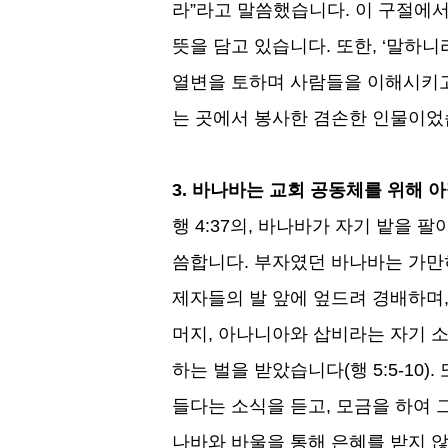
라
”
라고 말씀했습니다
.
이 구절에
뜻을 담고 있습니다
.
또한
, ‘
말하니
열변을 토하며 사람들을 이해시키
는 곳에서 봉사한 겸손한 인물이
3.
바나바는 교회 공동체를 위해 
행
4:37
의
,
바나바가 자기 밭을 팔
씀합니다
.
부자였던 바나바는 가만
제자들의 발 앞에 엎드려 경배하며
머지
,
아나니아와 삽비라는 자기 
하는 벌을 받았습니다
(
행
5:5-10).
들다는 소식을 듣고
,
모금을 하여 
나바와 바울을 통해 은혜를 받지 