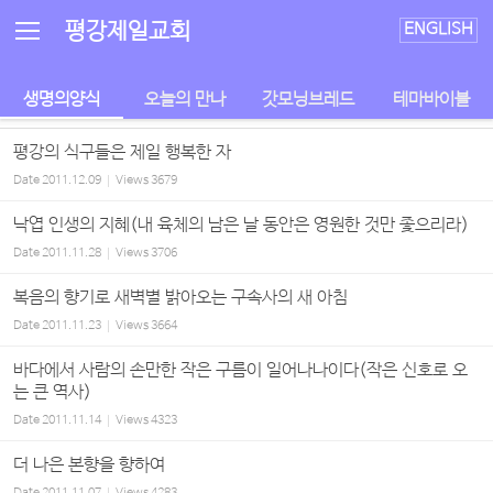
Sketchbook5, 스케치북5
Sketchbook5, 스케치북5
평강제일교회
ENGLISH
생명의양식
오늘의 만나
갓모닝브레드
테마바이블
평강의 식구들은 제일 행복한 자
Date
2011.12.09
Views
3679
낙엽 인생의 지혜(내 육체의 남은 날 동안은 영원한 것만 좇으리라)
Date
2011.11.28
Views
3706
복음의 향기로 새벽별 밝아오는 구속사의 새 아침
Date
2011.11.23
Views
3664
바다에서 사람의 손만한 작은 구름이 일어나나이다(작은 신호로 오
는 큰 역사)
Date
2011.11.14
Views
4323
더 나은 본향을 향하여