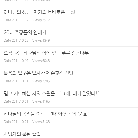
Date
2011.11.07
Views
4283
하나님의 성민, 자기의 보배로운 백성
Date
2011.11.07
Views
3912
20대 족장들의 연대기
Date
2011.10.25
Views
4349
오직 나는 하나님의 집에 있는 푸른 감람나무
Date
2011.10.19
Views
6048
복음의 일꾼은 일사각오 순교적 신앙
Date
2011.10.11
Views
3785
믿고 기도하는 자의 소원을.. “그래, 내가 알았다!”
Date
2011.10.01
Views
4165
하나님의 목적을 이루는 ‘때’와 인간의 ‘기회’
Date
2011.10.01
Views
5138
사명자의 복된 출입