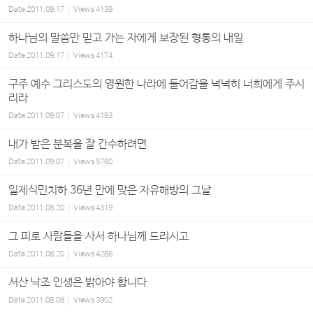
Date
2011.09.17
Views
4139
하나님의 말씀만 믿고 가는 자에게 보장된 형통의 내일
Date
2011.09.17
Views
4174
구주 예수 그리스도의 영원한 나라에 들어감을 넉넉히 너희에게 주시
리라
Date
2011.09.07
Views
4193
내가 받은 분복을 잘 간수하려면
Date
2011.09.07
Views
5760
일제식민치하 36년 만에 맞은 자유해방의 그날
Date
2011.08.20
Views
4319
그 피로 사람들을 사서 하나님께 드리시고
Date
2011.08.20
Views
4286
서산 낙조 인생은 밝아야 합니다
Date
2011.08.06
Views
3902