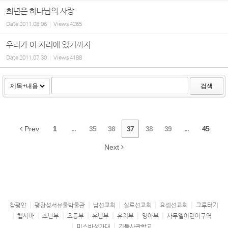
희년은 하나님의 사랑
Date
2011.08.06
Views
4265
우리가 이 자리에 있기까지
Date
2011.07.30
Views
4188
검색
Prev
1
...
35
36
37
38
39
...
45
Next
참평안
평강성서유물박물관
남선교회
실로선교회
요셉선교회
그루터기
헵시바
소년부
초등부
유년부
유치부
영아부
사무엘어린이구역
미스바성가대
기독사관학교