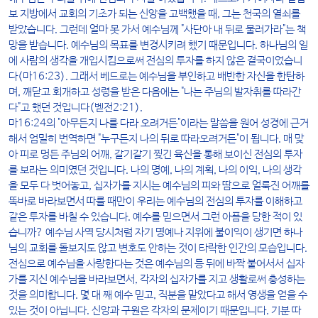
보 지방에서 교회의 기초가 되는 신앙을 고백했을 때, 그는 천국의 열쇠를
받았습니다. 그런데 얼마 못 가서 예수님께 "사단아 내 뒤로 물러가라"는 책
망을 받습니다. 예수님의 목표를 변경시키려 했기 때문입니다. 하나님의 일
에 사람의 생각을 개입시킴으로써 전심의 투자를 하지 않은 결국이었습니
다(마16:23). 그래서 베드로는 예수님을 부인하고 배반한 자신을 한탄하
며, 깨닫고 회개하고 성령을 받은 다음에는 "나는 주님의 발자취를 따라간
다"고 했던 것입니다(벧전2:21).
마16:24의 "아무든지 나를 다라 오려거든"이라는 말씀을 원어 성경에 근거
해서 엄밀히 번역하면 "누구든지 나의 뒤로 따라오려거든"이 됩니다. 매 맞
아 피로 멍든 주님의 어깨, 갈기갈기 찢긴 육신을 통해 보이신 전심의 투자
를 보라는 의미였던 것입니다. 나의 명예, 나의 계획, 나의 이익, 나의 생각
을 모두 다 벗어놓고, 십자가를 지시는 예수님의 피와 땀으로 얼룩진 어깨를
똑바로 바라보면서 따를 때만이 우리는 예수님의 전심의 투자를 이해하고
같은 투자를 바칠 수 있습니다. 예수를 믿으면서 그런 아픔을 당한 적이 있
습니까? 예수님 사역 당시처럼 자기 명예나 지위에 불이익이 생기면 하나
님의 교회를 돌보지도 않고 변호도 안하는 것이 타락한 인간의 모습입니다.
전심으로 예수님을 사랑한다는 것은 예수님의 등 뒤에 바짝 붙어서서 십자
가를 지신 예수님을 바라보면서, 각자의 십자가를 지고 생활로써 충성하는
것을 의미합니다. 몇 대 째 예수 믿고, 직분을 맡았다고 해서 영생을 얻을 수
있는 것이 아닙니다. 신앙과 구원은 각자의 문제이기 때문입니다. 기분 따