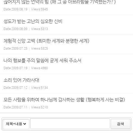
끊어지지 않는 언약의 힘 (왜 그 종 아브라함을 기억했는가?)
Date
2009.08.19
Views
5945
성도가 받는 고난의 심오한 신비
Date
2009.08.09
Views
5313
체험적 신앙 고백 (희미한 세계와 분명한 세계)
Date
2009.07.25
Views
5325
나의 행보를 주의 말씀에 굳게 세워 주소서
Date
2009.07.19
Views
4980
소리 있어 가라사대
Date
2009.07.12
Views
5134
모든 사람을 위하여 하나님께 감사하는 생활 (행복하게 사는 비결)
Date
2009.07.11
Views
5210
검색