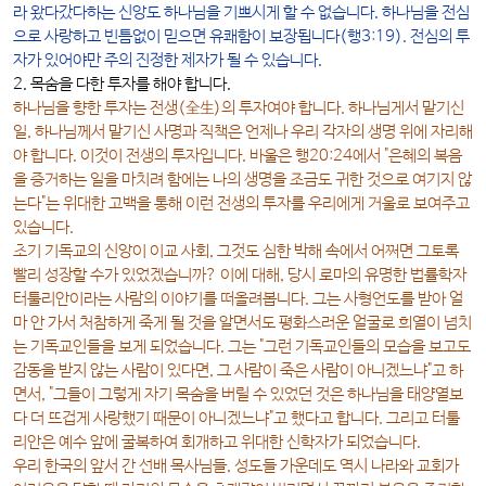
라 왔다갔다하는 신앙도 하나님을 기쁘시게 할 수 없습니다. 하나님을 전심
으로 사랑하고 빈틈없이 믿으면 유쾌함이 보장됩니다(행3:19). 전심의 투
자가 있어야만 주의 진정한 제자가 될 수 있습니다.
2. 목숨을 다한 투자를 해야 합니다.
하나님을 향한 투자는
전생(全生)의 투자
여야 합니다. 하나님게서 맡기신
일, 하나님께서 맡기신 사명과 직책은 언제나 우리 각자의 생명 위에 자리해
야 합니다. 이것이 전생의 투자입니다. 바울은 행20:24에서 "은혜의 복음
을 증거하는 일을 마치려 함에는 나의 생명을 조금도 귀한 것으로 여기지 않
는다"는 위대한 고백을 통해 이런 전생의 투자를 우리에게 거울로 보여주고
있습니다.
초기 기독교의 신앙이 이교 사회, 그것도 심한 박해 속에서 어쩌면 그토록
빨리 성장할 수가 있었겠습니까? 이에 대해, 당시 로마의 유명한 법률학자
터툴리안이라는 사람의 이야기를 떠올려봅니다. 그는 사형언도를 받아 얼
마 안 가서 처참하게 죽게 될 것을 알면서도 평화스러운 얼굴로 희열이 넘치
는 기독교인들을 보게 되었습니다. 그는 "그런 기독교인들의 모습을 보고도
감동을 받지 않는 사람이 있다면, 그 사람이 죽은 사람이 아니겠느냐"고 하
면서, "그들이 그렇게 자기 목숨을 버릴 수 있었던 것은 하나님을 태양열보
다 더 뜨겁게 사랑했기 때문이 아니겠느냐"고 했다고 합니다. 그리고 터툴
리안은 예수 앞에 굴복하여 회개하고 위대한 신학자가 되었습니다.
우리 한국의 앞서 간 선배 목사님들, 성도들 가운데도 역시 나라와 교회가