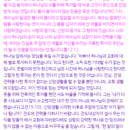
을 직접 움직여서 하나님의 의를 위해 투자할 때 바로 그것이 헌신으로 인정
받게 되는 것입니다. 몸이 움직이지 않는 믿음은 죽은 것입니다(약2:14).
예수님의 일생은 봉사의 몸이라고 말씀할 수가 있습니다. 예수는 말로만 사
람을 사랑한다는 것이 아니라 그 몸을 십자가 위에 산 제물로 바치면서까지
사랑하셨습니다. 사랑의 증거도, 신앙의 증거도 그 행위에 있습니다. 나의
손이 하나님의 손이 되고 나의 심장이 예수님의 심장이 되어 전력을 다할
때, 우리는 진실로 주 앞에 산 제물로 자신을 바치는 거룩한 투자의 주인공
이 될 수 있음을 잊어서는 안 됩니다(롬12:1).
하나님 앞에서는 양심을 속일 수가 없습니다. "바빠서 하나님과 교회에 대
해 별로 투자하지 못했습니다."라고 한다면, 소득 또한 기대할 수가 없는 것
입니다. 돈벌이에 먼저 헌신하고 남은 시간에 하나님을 사랑한다고 한다면,
그렇게 한 투자는 돈이 한 것이지 신앙으로 한 것은 아닙니다. 전심, 전생,
전력을 다한 투자가 없이는 신앙생활을 할 수 없을 뿐만 아니라, 교회 생활
에 0점입니다. 자기 멋대로 믿는 것밖에 되지 않는 것입니다.
뜻을 위해 전폭적인 투자를 했던 사도 바울을 기억해 봅시다. 그는 "내가 다
른 사도보다 더 많이 수고했지만 내가 한 것이 아니요 하나님의 은혜라"고
했습니다(고전15:10). 신앙생활 시작한 이후로 주앞에 인도한 자가 얼마
나 됩니까? 전도에 전력을 다하시기 바랍니다. 전도대상자가 설사 무슨 이
익을 얻을까 해서 교회에 따라왔다해도 성령의 강력한 역사로 안 믿으려야
믿지 않을 수 없는 마음으로 바꾸주실 줄 믿습니다. 그럴 때, "한 알의 밀이