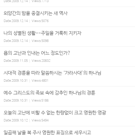
Date
2009.12.14
Views
7713
외양간의 밤을 종결시키는 새 역사
Date
2009.12.14
Views
5076
나의 성별된 생활--주일을 거룩히 지키자
Date
2009.12.14
Views
5098
욥의 고난과 인내는 어느 정도인가?
Date
2009.11.05
Views
20832
시대적 경륜을 따라 말씀하시는 ‘가라사대’의 하나님
Date
2009.10.31
Views
4801
예수 그리스도의 족보 속에 감추인 하나님의 경륜
Date
2009.10.31
Views
5186
오늘의 고난에 비할 수 없는 한량없이 크고 영원한 영광
Date
2009.10.12
Views
5494
일곱째 날을 복 주사 영원한 표징으로 세우시고