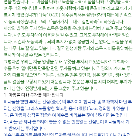
변을 했습니다. "네 마음을 다하고 목숨을 다하고 힘을 다하고 생명을 다하
여 주 너의 하나님을 사랑하며 이웃 사랑하기를 네 몸같이 하라고 모세가 가
르치지 않았습니까?"(눅10:20) 예수님께서는 율법학자의 대답에 전적으
로 동의하셨습니다. 그리고 "돌아가서 그대로 실천하라"고 하셨습니다.
세상의 법칙은 투자 없는 소득은 없음을 우리에게 분명히 가르쳐 주고 있습
니다. 사업도 투자해야 이윤을 남길 수 있고, 교육도 투자해야 학력을 얻습
니다. 시간과 노동력과 두뇌의 투자가 없이 성공한 자는 없다는 사실을 우리
는 너무나도 잘 알고 있습니다. 결국 인생이란 투자와 소득 사이를 왕래하는
역사라 아니할 수 없는 것입니다.
그렇다면 우리는 지금 영생을 위해 무엇을 투자하고 있습니까? 교회와 예
수를 위해 얼마만큼 만족할 만한 투자를 하고 있습니까? 영의 세계에도 투
자가 따르지 않으면 안 됩니다. 성경은 믿은 것만큼, 심은 것만큼, 행한 것만
큼의 결실을 보장하고 있기 때문입니다. 본문은 투자를 하되 어떠한 투자가
하나님 앞에 인정받게 되는가를 교훈해 주고 있습니다.
1. 마음을 다한 투자를 해야 합니다
하나님을 향한 투자는
전심(全心)의 투자
여야 합니다. 종교 개혁자 마틴 루
터는 신앙을 '그리스도를 향한 확고한 응시(凝視)'라고 정의한 바 있습니
다. 온 마음과 생각을 집중하여 예수를 바라보는 것이 신앙이라는 것입니
다. 바늘 끝 하나 놓으려야 놓을 수 없는 빈틈없는 전심만이 하나님께서 기
뻐 받으시는 투자입니다.
예수님은 우리를 위해 전심의 투자를 하셨습니다. 베드로가 가이사랴 빌립