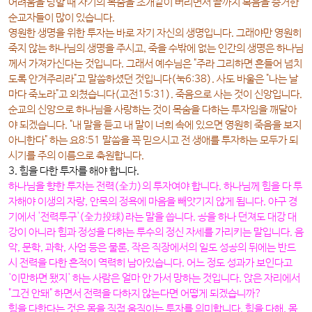
어려움을 당할 때 자기의 목숨을 초개같이 버리면서 끝까지 복음을 증거한
순교자들이 많이 있습니다.
영원한 생명을 위한 투자는 바로 자기 자신의 생명입니다. 그래야만 영원히
죽지 않는 하나님의 생명을 주시고, 죽을 수밖에 없는 인간의 생명은 하나님
께서 가져가신다는 것입니다. 그래서 예수님은 "주라 그리하면 흔들어 넘치
도록 안겨주리라"고 말씀하셨던 것입니다(눅6:38). 사도 바울은 "나는 날
마다 죽노라"고 외쳤습니다(고전15:31). 죽음으로 사는 것이 신앙입니다.
순교의 신앙으로 하나님을 사랑하는 것이 목숨을 다하는 투자임을 깨달아
야 되겠습니다. "내 말을 듣고 내 말이 너희 속에 있으면 영원히 죽음을 보지
아니한다" 하는 요8:51 말씀을 꼭 믿으시고 전 생애를 투자하는 모두가 되
시기를 주의 이름으로 축원합니다.
3. 힘을 다한 투자를 해야 합니다
.
하나님을 향한 투자는
전력(全力)의 투자
여야 합니다. 하나님께 힘을 다 투
자해야 이생의 자랑, 안목의 정욕에 마음을 빼앗기지 않게 됩니다. 야구 경
기에서 '전력투구'(全力投球)라는 말을 씁니다. 공을 하나 던져도 대강 대
강이 아니라 힘과 정성을 다하는 투수의 정신 자세를 가리키는 말입니다. 음
악, 문학, 과학, 사업 등은 물론, 작은 직장에서의 일도 성공의 뒤에는 반드
시 전력을 다한 흔적이 역력히 남아있습니다. 어느 정도 성과가 보인다고
'이만하면 됐지' 하는 사람은 얼마 안 가서 망하는 것입니다. 앉은 자리에서
"그건 안돼" 하면서 전력을 다하지 않는다면 어떻게 되겠습니까?
힘을 다한다는 것은 몸을 직접 움직이는 투자를 의미합니다. 힘을 다해, 몸