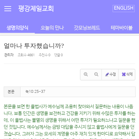
Sketchbook5, 스케치북5
Sketchbook5, 스케치북5
평강제일교회
ENGLISH
생명의양식
오늘의 만나
갓모닝브레드
테마바이블
얼마나 투자했습니까?
관리자
조회 수
4661
추천 수
0
댓글
0
수정
삭제
본문
눅10:25-37
본문을 보면 한 율법사가 예수님께 조용히 찾아와서 질문하는 내용이 나옵
니다. 보통 인간은 생명을 보전하고 건강을 지키기 위해 수많은 투자를 하는
데, 이 율법사는 불멸의 생명을 위해서 어떤 투자가 필요하느냐고 질문을 했
던 것입니다. 예수님께서는 금방 대답을 주시지 않고 율법사에게 질문을 던
졌습니다. 그러자 그는 모세의 계명을 아주 재치 있게 한마디로 요약해서 답