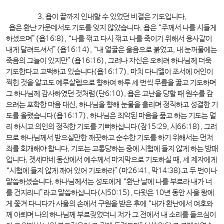
3. 욥이 끝까지 인내할 수 있었던 비결은 기도입니다.
욥은 환난 가운데서도 기도를 잊지 않았습니다. 욥은 “주께서 나를 시들게
하셨으며”(욥16:8), “나를 꺾고 다시 꺾고 나를 죽이기 위해서 용사같이
내게 달려드셔서”(욥16:14), “내 얼굴은 울음으로 붉었고, 내 눈꺼풀에는
죽음의 그늘이 있지만”(욥16:16), 그러나 자신은 오히려 하나님께 더욱
기도한다고 고백하고 있습니다(욥16:17). 마치 다니엘이 조서에 어인이
찍힌 것을 알고도 예루살렘으로 향하여 하루 세 번씩 무릎을 꿇고 기도하며
그 하나님께 감사하였던 것처럼(단6:10), 욥은 고난을 당할 때 원수를 갚
으려는 포학한 마음 대신, 하나님을 향해 눈물을 흘리며 정직하고 성결한 기
도를 올렸습니다(욥16:17). 하나님은 죄악된 마음을 품고 하는 기도는 멀
리 하시고 의인의 정직한 기도를 기뻐하십니다(잠15:29, 시66:18). 그러
므로 하나님께서 받으실만한 깨끗하고 순수한 기도를 하기 위해서는 먼저
죄를 회개해야 합니다. 기도는 고통당하는 중에 시험에 들지 않게 하는 방패
입니다. 겟세마네 동산에서 예수께서 마지막으로 기도하실 때, 세 제자에게
“시험에 들지 않게 깨어 있어 기도하라”(마26:41, 막14:38)고 두 번이나
말씀하셨습니다. 하나님께서는 성도에게 “환난 날에 나를 부르라 내가 너
를 건지리니”라고 말씀하십니다(시50:15). 다윗은 10년 동안 사울 왕에
게 쫓겨 다니다가 사울의 손에서 구원을 받은 후에 “내가 환난에서 여호와
께 아뢰며 나의 하나님께 부르짖었더니 저가 그 전에서 내 소리를 들으심이