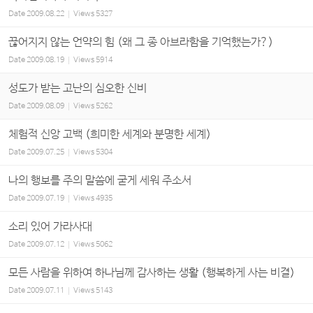
Date
2009.08.22
Views
5327
끊어지지 않는 언약의 힘 (왜 그 종 아브라함을 기억했는가?)
Date
2009.08.19
Views
5914
성도가 받는 고난의 심오한 신비
Date
2009.08.09
Views
5262
체험적 신앙 고백 (희미한 세계와 분명한 세계)
Date
2009.07.25
Views
5304
나의 행보를 주의 말씀에 굳게 세워 주소서
Date
2009.07.19
Views
4935
소리 있어 가라사대
Date
2009.07.12
Views
5062
모든 사람을 위하여 하나님께 감사하는 생활 (행복하게 사는 비결)
Date
2009.07.11
Views
5143