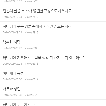
Date
2009.10.12
Views
5429
일곱째 날을 복 주사 영원한 표징으로 세우시고
Date
2009.10.04
Views
7477
하나님의 구속 경륜 속에서 지어진 솔로몬 성전
Date
2009.09.29
Views
5915
행복한 사람
Date
2009.09.23
Views
6003
하나님이 기뻐하시는 일을 행할 때 혼자 두지 아니하신다
Date
2009.09.23
Views
6373
아비새의 충성
Date
2009.09.08
Views
8714
거룩과 성결
Date
2009.09.08
Views
6522
하나님이 누구이시냐?