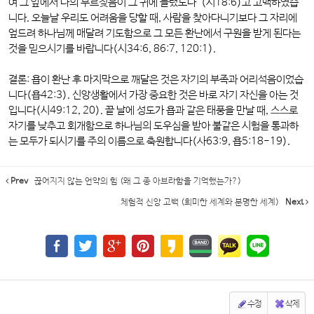
여 그 앞에서 나의 부르짖음이 그 귀에 들렸도다”(시18:6)고 고백하였습
니다. 오늘날 우리도 어려움을 당할 때, 사람을 찾아다니기보다 그 자리에
엎드려 하나님께 매달려 기도함으로 그 모든 환난에서 구원을 받게 된다는
것을 믿으시기를 바랍니다(시34:6, 86:7, 120:1).
결론:
욥이 환난 후 마지막으로 깨달은 것은 자기의 부족과 어리석음이었습
니다(욥42:3). 신앙생활에서 가장 중요한 것은 바로 자기 자신을 아는 것
입니다(시49:12, 20). 끝 날에 성도가 욥과 같은 태풍을 만날 때, 스스로
자기를 낮추고 회개함으로 하나님의 도우심을 받아 불같은 시험을 통과하
는 모두가 되시기를 주의 이름으로 축원합니다(사63:9, 욥5:18-19).
Prev
끊어지지 않는 언약의 힘 (왜 그 종 아브라함을 기억했는가?)
체험적 신앙 고백 (희미한 세계와 분명한 세계)
Next
수정
삭제