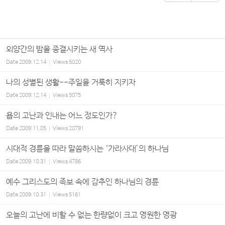
외양간의 밤을 종결시키는 새 역사
Date
2009.12.14
Views
5020
나의 성별된 생활--주일을 거룩히 지키자
Date
2009.12.14
Views
5075
욥의 고난과 인내는 어느 정도인가?
Date
2009.11.05
Views
20791
시대적 경륜을 따라 말씀하시는 ‘가라사대’의 하나님
Date
2009.10.31
Views
4786
예수 그리스도의 족보 속에 감추인 하나님의 경륜
Date
2009.10.31
Views
5161
오늘의 고난에 비할 수 없는 한량없이 크고 영원한 영광