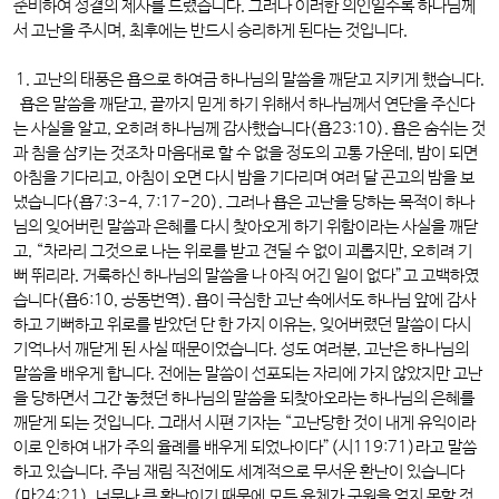
준비하여 성결의 제사를 드렸습니다. 그러나 이러한 의인일수록 하나님께
서 고난을 주시며, 최후에는 반드시 승리하게 된다는 것입니다.
1. 고난의 태풍은 욥으로 하여금 하나님의 말씀을 깨닫고 지키게 했습니다.
욥은 말씀을 깨닫고, 끝까지 믿게 하기 위해서 하나님께서 연단을 주신다
는 사실을 알고, 오히려 하나님께 감사했습니다(욥23:10). 욥은 숨쉬는 것
과 침을 삼키는 것조차 마음대로 할 수 없을 정도의 고통 가운데, 밤이 되면
아침을 기다리고, 아침이 오면 다시 밤을 기다리며 여러 달 곤고의 밤을 보
냈습니다(욥7:3-4, 7:17-20). 그러나 욥은 고난을 당하는 목적이 하나
님의 잊어버린 말씀과 은혜를 다시 찾아오게 하기 위함이라는 사실을 깨닫
고, “차라리 그것으로 나는 위로를 받고 견딜 수 없이 괴롭지만, 오히려 기
뻐 뛰리라. 거룩하신 하나님의 말씀을 나 아직 어긴 일이 없다”고 고백하였
습니다(욥6:10, 공동번역). 욥이 극심한 고난 속에서도 하나님 앞에 감사
하고 기뻐하고 위로를 받았던 단 한 가지 이유는, 잊어버렸던 말씀이 다시
기억나서 깨닫게 된 사실 때문이었습니다. 성도 여러분, 고난은 하나님의
말씀을 배우게 합니다. 전에는 말씀이 선포되는 자리에 가지 않았지만 고난
을 당하면서 그간 놓쳤던 하나님의 말씀을 되찾아오라는 하나님의 은혜를
깨닫게 되는 것입니다. 그래서 시편 기자는 “고난당한 것이 내게 유익이라
이로 인하여 내가 주의 율례를 배우게 되었나이다”(시119:71)라고 말씀
하고 있습니다. 주님 재림 직전에도 세계적으로 무서운 환난이 있습니다
(마24:21). 너무나 큰 환난이기 때문에 모든 육체가 구원을 얻지 못할 것