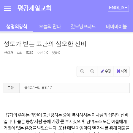
Sketchbook5, 스케치북5
Sketchbook5, 스케치북5
평강제일교회
ENGLISH
생명의양식
오늘의 만나
갓모닝브레드
테마바이블
성도가 받는 고난의 심오한 신비
관리자
조회 수
5262
추천 수
0
댓글
0
수정
삭제
본문
욥42:1-6, 롬8:17
욥기의 주제는 의인이 고난당하는 중에 역사하시는 하나님의 섭리의 신비
입니다. 욥은 동방 사람 중에 가장 큰 부자였으며, 남녀노소 모든 이들에게
거짓이 없는 존경을 받았습니다. 또한 매일 아침마다 열 자녀를 위해 제물을