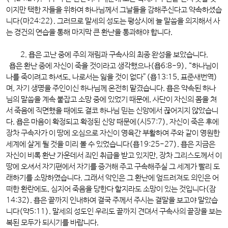
이지만 택한 자들을 위하여 하나님께서 그날들을 감해주신다고 약속하셨습
니다(마24:22). 그러므로 말세의 성도는 평상시에 늘 말씀을 의지해서 사
는 경건의 연습을 통해 마지막 큰 환난을 통과해야 합니다.
2. 욥은 고난 중에 주의 재림과 구속사의 최종 완성을 보았습니다.
욥은 환난 중에 자신이 죽을 것이라고 생각했으나(욥6:8-9), “하나님이
나를 죽이려고 하셔도, 나로서는 잃을 것이 없다”(욥13:15, 표준새번역)
며, 자기 생명을 주인이신 하나님께 온전히 맡겼습니다. 욥은 약속된 하나
님의 말씀을 계속 붙잡고 소망 중에 있었기 때문에, 사단이 자신의 몸을 쳐
서 죽음에 직면했을 때에도 결코 하나님 믿는 신앙에서 끊어지지 않았습니
다. 욥은 마음이 확정되고 확정된 신앙 때문에(시57:7), 자신이 죽은 후에
장차 구속자가 이 땅에 오심으로 자신이 영육간 부활하여 주와 같이 영원한
세계에 살게 될 것을 미리 볼 수 있었습니다(욥19:25-27). 욥은 지금은
자신이 비록 환난 가운데서 죄인 취급을 받고 있지만, 장차 그리스도께서 이
땅에 오셔서 자기편에서 자기를 증거해 주고 구속해주실 그 세계가 빨리 도
래하기를 소망하였습니다. 그래서 악인은 그 환난에 엎드러져도 의인은 어
떠한 환란에도, 심지어 죽음을 당한다 할지라도 소망이 있는 것입니다(잠
14:32). 욥은 끝까지 인내하여 결국 주께서 주시는 결말을 보고야 말았습
니다(약5:11). 말세의 성도인 우리도 끝까지 견뎌서 구속사의 끝장을 보는
복된 모두가 되시기를 바랍니다.