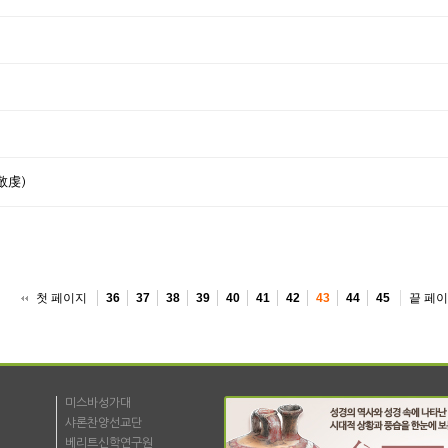
敬虔)
첫 페이지
끝 페
36
37
38
39
40
41
42
43
44
45
미스바성가대
샤론찬양선교단
베리트신학연구원