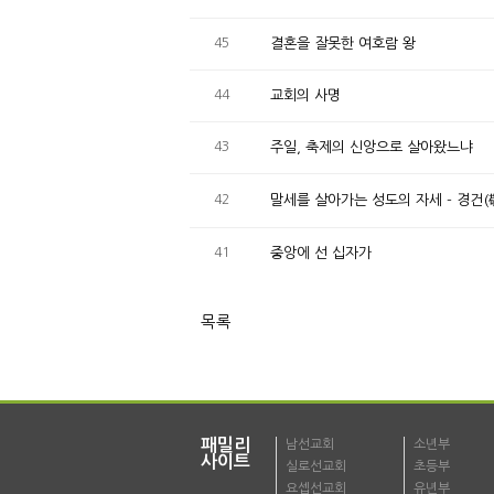
45
결혼을 잘못한 여호람 왕
44
교회의 사명
43
주일, 축제의 신앙으로 살아왔느냐
42
말세를 살아가는 성도의 자세 - 경건(
41
중앙에 선 십자가
목록
패밀리
남선교회
소년부
사이트
실로선교회
초등부
요셉선교회
유년부