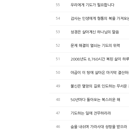
55
우리에게 기도가 필요합니다
54
감사는 인생에게 형통의 복을 가져오
53
성경은 살아계신 하나님의 말씀
52
문제 해결의 열쇠는 기도의 위력
51
2008년도 8,760시간 복된 삶이 하
50
야곱이 이 땅에 살아온 마지막 결산하
49
불신은 멸망의 길로 인도하는 무서운 
48
50년마다 돌아오는 복스러운 해
47
기도하는 일에 전무하리라
46
숨을 내쉬며 가라사대 성령을 받으라