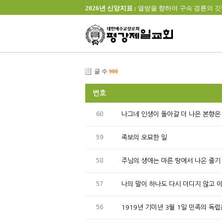
2026년 신앙지표 :
열방을 향하여 구속 경륜의 깃발을 높이 
글 수
900
번호
60
나그네 인생이 돌아갈 더 나은 본향은
59
족보의 오묘한 일
58
주님의 생애는 마른 땅에서 나온 줄기
57
나의 말이 하나도 다시 더디지 않고 
56
1919년 기미년 3월 1일 민족의 독