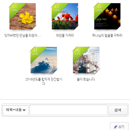
13
12
11
JAN
JAN
JAN
잊어버렸던 만남을 되찾아....
에덴을 지켜라
하나님의 얼굴을 구하라
11
06
JAN
APR
2016년도를 힘차게 전진합시
봄이 왔습니다.
다
검색
쓰기