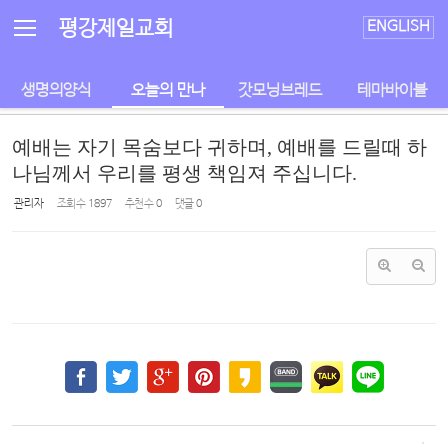
Sketchbook5, 스케치북5
Sketchbook5, 스케치북5
평강제일교회
ENGLISH
생명의양식
오늘의 만나
갓모닝브레드
테마바이블
예배는 자기 목숨보다 귀하며, 예배를 드릴때 하
나님께서 우리를 평생 책임져 주십니다.
관리자
조회 수
1897
추천 수
0
댓글
0