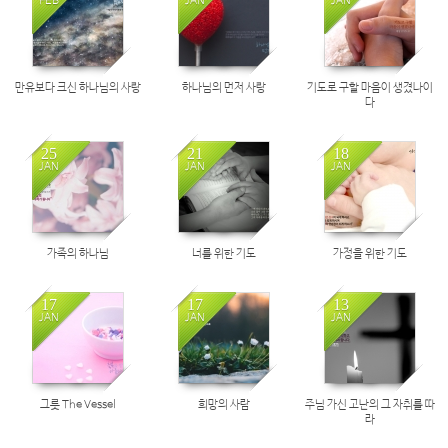
FEB
JAN
JAN
만유보다 크신 하나님의 사랑
하나님의 먼저 사랑
기도로 구할 마음이 생겼나이
다
25
21
18
JAN
JAN
JAN
가족의 하나님
너를 위한 기도
가정을 위한 기도
17
17
13
JAN
JAN
JAN
그릇 The Vessel
희망의 사람
주님 가신 고난의 그 자취를 따
라