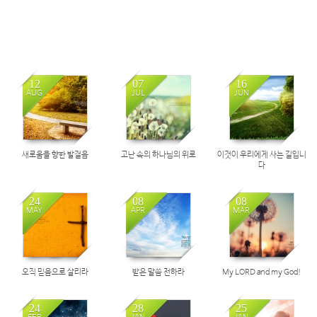
12
07
16
AUG
JUL
JUN
새로움을 향한 발걸음
고난 속의 하나님의 위로
이것이 우리에게 사는 길입니
다
24
08
08
MAY
APR
MAR
오직 믿음으로 살리라
받은 말씀 전하라
My LORD and my God!
24
28
25