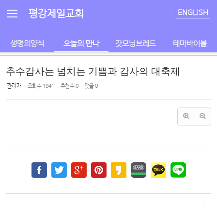
Sketchbook5, 스케치북5
Sketchbook5, 스케치북5
평강제일교회
ENGLISH
생명의양식
오늘의 만나
갓모닝브레드
테마바이블
추수감사는 넘치는 기쁨과 감사의 대축제
관리자
조회 수
1941
추천 수
0
댓글
0