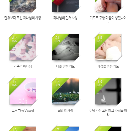
만유보다 크신 하나님의 사랑
하나님의 먼저 사랑
기도로 구할 마음이 생겼나이
다
25
21
18
JAN
JAN
JAN
가족의 하나님
너를 위한 기도
가정을 위한 기도
17
17
13
JAN
JAN
JAN
그릇 The Vessel
희망의 사람
주님 가신 고난의 그 자취를 따
라
13
12
11