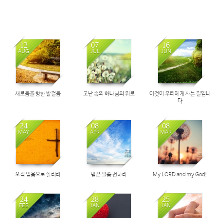
12
07
16
AUG
JUL
JUN
새로움을 향한 발걸음
고난 속의 하나님의 위로
이것이 우리에게 사는 길입니
다
24
08
08
MAY
APR
MAR
오직 믿음으로 살리라
받은 말씀 전하라
My LORD and my God!
24
28
25
FEB
JAN
JAN