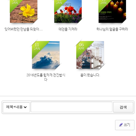
JAN
JAN
JAN
잊어버렸던 만남을 되찾아....
에덴을 지켜라
하나님의 얼굴을 구하라
11
06
JAN
APR
2016년도를 힘차게 전진합시
봄이 왔습니다.
다
검색
쓰기