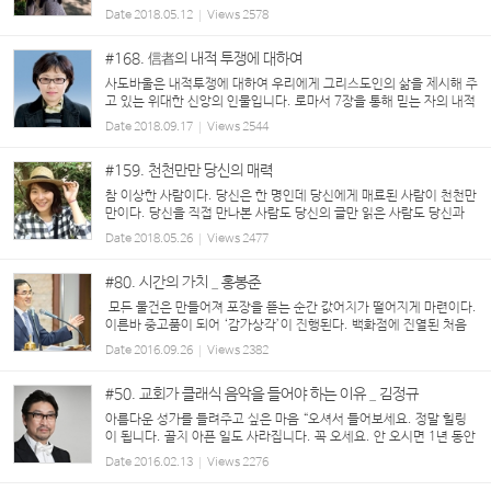
수 있다. 문득, ‘위로’의 사전적 의미가 궁금해졌다. ‘따뜻한 말이나 행
Date
2018.05.12
Views
2578
동으로 괴로움을 덜어 주거나 슬픔...
#168. 信者의 내적 투쟁에 대하여
사도바울은 내적투쟁에 대하여 우리에게 그리스도인의 삶을 제시해 주
고 있는 위대한 신앙의 인물입니다. 로마서 7장을 통해 믿는 자의 내적
투쟁에 대하여 구체적으로 말하고 있고 로마서7:24“오호라 나는 곤고
Date
2018.09.17
Views
2544
한 사람이로다 이 사망의 몸에서 누가 나를 건...
#159. 천천만만 당신의 매력
참 이상한 사람이다. 당신은 한 명인데 당신에게 매료된 사람이 천천만
만이다. 당신을 직접 만나본 사람도 당신의 글만 읽은 사람도 당신과
다른 언어를 사용하는 사람도 모두 당신에게 매료된다. 당신의 외모는
Date
2018.05.26
Views
2477
접근하기 쉬운 인상도 아니었고, 당신의 목소...
#80. 시간의 가치 _ 홍봉준
모든 물건은 만들어져 포장을 뜯는 순간 값어치가 떨어지게 마련이다.
이른바 중고품이 되어 ‘감가상각’이 진행된다. 백화점에 진열된 처음
제품이 100만원이라면, 계절이 가도 팔리지 않은 옷은 다음 2차 시장
Date
2016.09.26
Views
2382
인 마트나 할인점에서 40~5...
#50. 교회가 클래식 음악을 들어야 하는 이유 _ 김정규
아름다운 성가를 들려주고 싶은 마음 “오셔서 들어보세요. 정말 힐링
이 됩니다. 골치 아픈 일도 사라집니다. 꼭 오세요. 안 오시면 1년 동안
후회할 연주예요.” 얼마 전 CTS홀에서 연주회를 펼친 적이 있습니다.
Date
2016.02.13
Views
2276
그러나 공연 시작 전까지...