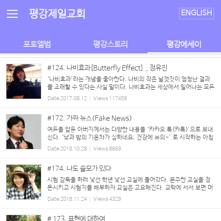
Sketchbook5, 스케치북5
Sketchbook5, 스케치북5
평강제일교회
ENGLISH
포토앨범
평강스토리
평강에세이
#124. 나비효과[Butterfly Effect] _ 정유진
‘나비효과’라는 개념을 좋아한다. 나비의 작은 날갯짓이 엄청난 결과
를 초래할 수 있다는 사실 말이다. 나비효과는 세상에서 일어나는 모든
사건에 적용된다고 해도 과언이 아니다. 하나의 사건은 사소한 것부터
Date
2017.08.12
Views
117459
중대한 것까지 무한대의 ...
#172. 가짜 뉴스(Fake News)
여든을 앞둔 아버지께서는 다양한 내용을 ‘카카오 톡(카톡)’으로 보내
신다. ‘낮과 밤의 기온차가 심하네요, 건강에 유의~’ 로 시작하는 아침
인사와 그림은 기본이다. ‘움짤(움직이는 짤방의 줄임말, 움직이는 그
Date
2018.10.28
Views
8669
림을 뜻함)’에서 유튜브 동영상까지 그 자료의 ...
#174. 나도 쓸모가 있다
시험 감독을 하러 낯선 학년 낯선 교실에 들어갔다. 분주한 교실을 정
돈시키고 시험지를 배부하자 교실은 고요해진다. 교탁에 서서 보면 머
리 숙인 까만 머리통들만 보인다. 돌이 굴러 가는지, 머리를 굴리는 건
Date
2018.11.24
Views
4329
지는 모르겠지만 초반 몇 분은 집중된 ...
# 173. 표현에 대하여