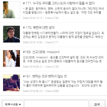
# 171. 누구도 우리를 그리스도의 사랑에서 끊을 수 없다
- 본 글은, 원어해석, 영해, 신학적 분석이 절대 아니며, 개인적인 에세
이임을 밝힙니다 - 원로목사님께서 평소 설교 중, '어떤 것도 우리를
그리스도의 사랑에서 끊을 수 없다(롬 8:35-39)'는 성경구절을 인용
Date
2018.10.13
Views
2183
하시곤 ...
# 170. 북한에 대한 생각
대통령 탄핵된 시기부터였을까, 나라에 대한 걱정이 멈추질 않는다. 최
근에는 북한 김정은과 문재인 대통령이 함께 공연을 관람하고, 백두산
을 등정하는 장면이 매체를 통해 전해지며, 남북한의 관계가 급격하게
Date
2018.10.06
Views
2171
좋아지고 머지않아 평화가 찾아올 ...
#169. 선교(宣敎, mission)
선교(宣敎, mission) : 종교를 선전하여 널리 폄 '전도'와 비슷한 의미
로, 주로 전도는 같은 언어/문화의 사람들에게 종교를 전파한다는 뜻
이지만, 선교는 다른 언어/문화의 사람들에게 종교를 전파한다는 뜻으
Date
2018.09.22
Views
2155
로 쓰인다. 올해만큼 이 '선교'라는...
#161. 변하는 것과 변하지 않는 것
“너는 성경이 왜 좋니?” 뜬금없는 질문에 저는 어떻게 대답을 해야 할
지 몰라 머뭇머뭇 얼버무리며 상황을 넘겼습니다. ‘도대체 성경이 왜
좋으냐?’는 오래전 그 날 뜬금없었던 그 질문은 여태껏 진지하게 생각
Date
2018.06.23
Views
2099
해보지 않았었던, 따라서 확신을 ...
검색