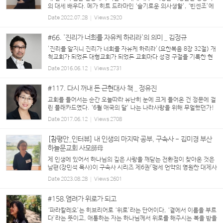
의 대세 배우다. 메가 히트 드라마인 ‘슬기로운 의사생활’, ‘빈센조’에
잇따라 출연해 깊은 인상을 남겼고, 장안의 화제였던 ‘우리들의 블루
Date
2022.07.28
Views
2920
스’에서 혼전 임신을 한 고등학생 딸을 둔 아...
#66. '진리가 너희를 자유케 하리라'의 의미 _ 김정규
'진리를 알지니 진리가 너희를 자유케 하리라'(요한복음 8장 32절) 개
척교회가 되었든 대형교회가 되었든 교회마다 성경 구절을 기록한 현
판이나 문패, 또는 걸개 형식의 현수막을 걸어놓고 아직도 회심하지 않
Date
2016.06.12
Views
2731
는 많은 사람들에게 예수님...
#117. 다시 꺼내 든 근현대사 책 _ 정유진
교회를 들어서는 순간 오늘따라 유난히 눈에 크게 들어온 건 정문에 걸
린 플래카드였다. ‘6월 애국의 달’ 나는 나라사랑을 위해 무얼했던가!
한동안 시끄러운 나라일에 흥분하며 비판하다가, 요즘엔 아예 한발 물
Date
2017.06.12
Views
2708
러서서 강건너 불구경하듯 무심한 상태다...
[참평안_인터뷰] 내 인생의 마지막 공부, 구속사 - 김미경 부산
하늘문교회 사모師母
제 인생에 있어서 하나님의 깊은 사랑을 깨닫는 전환점이 찾아온 것은
남편(장민석 목사)이 구속사 시리즈 제6권「맹세 언약의 영원한 대제사
장」 출판기념 예배에 다녀온 후의 일이었습니다. 가까이는 남편의 자
Date
2023.08.28
Views
2601
형이신 류남철 목사님(부산 세계로교회)의 ...
#158.염려가 위로가 되고
‘파라칼레오’는 히브리어로 ‘위로’라는 단어이다, ‘곁에서 이름을 부르
다’라는 뜻이고, 애통하는 자는 하나님께서 위로를 해주시는 복을 받을