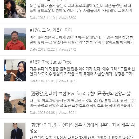
늦은 밤마다 즐겨 듣는 라디오 프로그램이 있는데 최근 들었던 회 차
중에 흥미로운 미션이 있었다. 주위 사람들에게 ‘사랑해’라고 메시지
를 보내는 미션이었다. 의외로 우리는 가까운 주변 사람에게조차 ‘사랑
Date
2018.11.10
Views
3800
해’라는 말을 하지 못한다는 점에서 시작된 미션...
#176. 그 책, 거울이 되다
예전에는 책은 깨끗하게 읽어야 하는 줄 알았다. 다 읽은 책은 책장 한
곳에 꽂아 두고 읽었다는 사실만 기억한 채 먼지가 쌓이도록 방치하기
십상이다. 그런데 책은 그렇게 기억하는 게 아니었다. 모름지기 책이라
Date
2018.12.22
Views
3472
면 구석구석 읽는 이의 손때가 묻고 손길...
#167. The Judas Tree
가룟 유다의 죽음을 둘러싼 많은 이야기가 있다. 예수 그리스도를 배신
한 제자로 이후 양심의 가책을 느껴 목매어 자살한 제자. 성경은 그가
스스로 목을 매고 몸이 곤두박질하여 창자가 터져 죽었다고 기록하고
Date
2018.09.01
Views
3155
있다. 일반적으로 알려지길 유다가 나무에 목...
[참평안_인터뷰] 류선(Ryu Sun) 주한미군 중령의 신앙과 삶
나는 박 아브라함 목사님이 뿌리신 씨앗의 열매일 뿐입니다. 류선 주한
미군 중령의 신앙과 삶 최근 조선일보와 국방일보 등 국내 언론들과 미
육군 홈페이지에 한 미군 중령의 스토리가 잇따라 대대적으로 소개됐
Date
2023.04.06
Views
3021
다. 한국계 주한미군인 류선(Ryu Sun) 중령이다...
[참평안 인터뷰] 내 연기의 힘은 신앙에서 나온다_‘대세 배우’ 최
영준
내 연기의 힘은 신앙에서 나온다 ‘대세 배우’ 최영준 최영준은 방송가