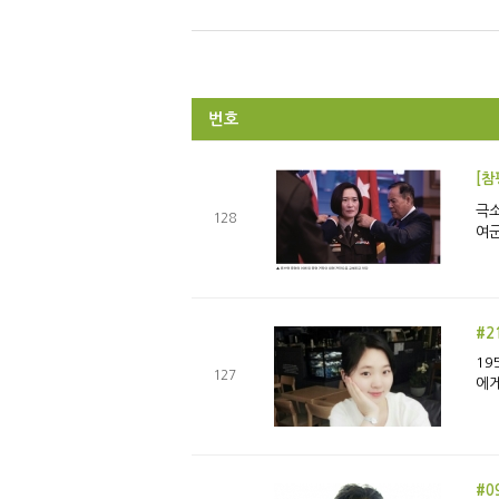
번호
[참
극소수의 사람들 류선영 미(美) 
128
여군
#2
19
127
에게
#0