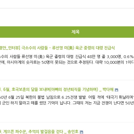
제목
평안_인터뷰] 극소수의 사람들 - 류선영 미(美) 육군 중령의 대령 진급식
육군 중령의 대령 진급식 48만 명 중 3,000명, 0.6%. 현재 미국 육군 중 대령의 숫자이다. 이 중에서
에, 아시아계의 숫자로는 50명이 못되는 것으로 추정된다. 대략 10,000분의 1이다.
1. 6월, 호국보훈의 달을 보내며(아빠의 정년퇴직을 기념하며) _ 박다애
50년 6월 25일 북한의 불법 남침으로 6.25전쟁 발발. 어릴 적에 '태극기 휘날리
 군인 하지 말라고 떼를 썼던 기억이 납니다. 그때의 저는 지금 전쟁이 난다면 50년
9. 게으른 파수꾼, 추억의 발걸음을 걷다 _ 송인호