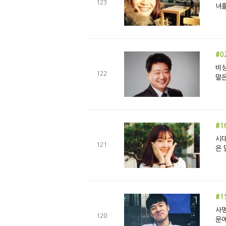
123
녀를
#0
비상식과 
122
말은
#1
시대
121
은 
#1
사명
120