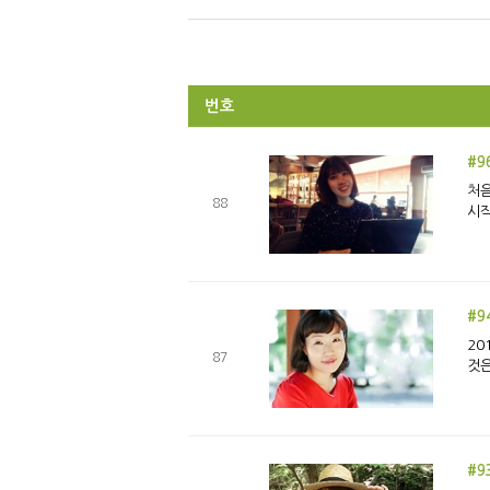
번호
#9
처음
88
시작
#9
20
87
것은
#9