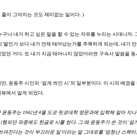
 줄이 그어지는 것도 재미없는 일이다
. )
누구나 내가 하고 싶은 말을 할 수 있는 자유를 누리는 시대니까
.
의 딸인가 보다 내가 언제 태어났는가를 주목하게 되는데
,
내가 
없었던 거다
.
또 내가 지금 태어나지 않았더라면 구속사 말씀을 동
지만
,
윤동주 시인의
‘
쉽게 씌인 시
’
의 일부분이다
.
이 시의 배경을
터뷰에서 알게 되었다
.
난 윤동주는
1942
년
4
월 도쿄 릿쿄대학 영문과에 입학해 얼마 지
시행되던 와중에도 한글로 시를 썼다
.
그 때 윤동주가 쓴 것이
'
쉽게
 쓰여진다는 것이 부끄러운 일
'
이라는 말 그대로를
'
엄청난 스펙터