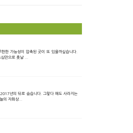
Tw
Fa
itte
ce
r
bo
ok
 무한한 가능성이 압축된 곳이 또 있을까싶습니다.
만으로 훗날 ...
 2017년의 뒤로 숨습니다. 그렇다 해도 사라지는
의 자화상...