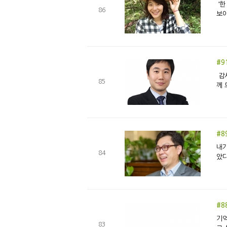
‘한 해를 멋지게 마무리하는 방법’이라고 근사하게 2016년의 마지막 평강 에세이를 이만 총총 하는 마음으로 시작하고 싶었다. 그런데
86
보아
#9
감사는 사전적으로는 ‘①고마움을 나타내는 인사, ②고맙게 여김 또는 그런 마음’이라는 의미를 지니고 있는데, 신앙생활에서는 하나님
85
께 
#8
내가
84
았다
#8
기억
83