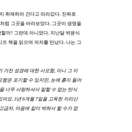
지 취재하러 간다고 따라갔다
.
진짜로
마처럼 그곳을 바라보았다
.
그곳이 생명을
막할까
?
그런데 아니었다
.
지난달 박윤식
리즈 책을 읽으며 저자를 만났다
.
나는 그
 가진 성경에 대한 사모함
,
아니 그 이
모함은 포기할 수 있지만
,
눈에 흙이 들어
 너무 사랑하셔서 말할 수 없는 탄식
있어요
. 3
년
6
개월
7
일을 고독한 지리산
고급차
,
마음에 칼이 박혀서 할 수가 없