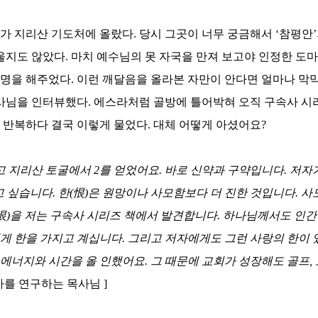
내가 지리산 기도처에 올랐다
.
당시 그곳이 너무 궁금해서
‘
참평안
’
울지도 않았다
.
마치 예수님의 못 자국을 만져 보고야 인정한 도
설명을 해주었다
.
이런 깨달음을 올라본 자만이 안다면 얼마나 막
목사님을 인터뷰했다
.
에스라처럼 골방에 틀어박혀 오직 구속사 시
 반복하다 결국 이렇게 물었다
.
대체 어떻게 아셨어요
?
고 지리산 토굴에서
2
를 얻었어요
.
바로 신약과 구약입니다
.
저자가
고 싶습니다
.
한
(
恨
)
은 원망이나 사모함보다 더 진한 것입니다
.
사
恨
)
을 저는 구속사 시리즈 책에서 발견합니다
.
하나님께서도 인간을
에게 한을 가지고 계십니다
.
그리고 저자에게도 그런 사랑의 한이 
 에너지와 시간을 올 인했어요
.
그 때문에 교회가 성장해도 골프
,
사를 연구하는 목사님
]