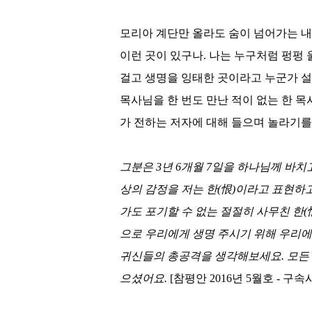
모리아 계단만 올라도 숨이 넘어가는 
이런 곳이 있구나
.
나는 누구처럼 펑펑 
걸고 생명을 잉태한 곳이라고 누군가 
목사님을 한 번도 만난 적이 없는 한 
가 전하는 저자에 대해 들으며 놀라기를
그분은
3
년
6
개월
7
일을 하나님께 바치
상의 감정을 저는 한
(
恨
)
이라고 표현하
가도 포기할 수 없는 절절히 사무친 한
(
으로 우리에게 생명 주시기 위해 우리
귀신들의 총공격을 생각해보세요
.
모든
으셨어요
.
[
참평안
2016
년
5
월호
-
구속