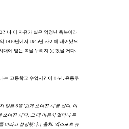
그러나 이 자유가 실은 엄청난 축복이라
만약
1910
년에서
1945
년 사이에 태어났으
시대에 받는 복을 누리지 못 했을 거다
.
 나는 고등학교 수업시간이 아닌
,
윤동주
나지 않은
6
월
'
쉽게 쓰여진 시
'
를 썼다
.
이
 쓰여진 시
'
다
.
그 때 마음이 얼마나 두
클
'
이라고 설명했다
. [
출처
:
엑스포츠 뉴