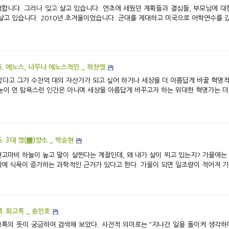
합니다. 그러나 잊고 살고 있습니다. 연초에 세웠던 계획들과 결심들, 부모님에 대한
살고 있습니다. 2010년 초겨울이었습니다. 군대를 제대하고 미국으로 어학연수를 갔고
6. 에노스, 너무나 에노스적인 _ 하찬영
렇다고 그가 수천억 대의 자산가가 되고 싶어 하거나 세상을 더 아름답게 바꿀 혁명적
눈이 먼 탐욕스런 인간은 아니며 세상을 아름답게 바꾸고자 하는 위대한 혁명가는 더더
5. 3대 영(靈)양소 _ 박승현
인데, 왜 내가 살이 찌고 있는지? 가을에는 식욕이 왕성해져 다이어트에 실패하기 십상이다.
에 식욕이 증가하는 과학적인 근거가 있다고 한다. 가을이 되면 일조량이 적어져 기분 조
4. 회고록 _ 송인호
록의 뜻이 궁금하여 검색해 보았다. 사전적 의미로는 “지나간 일을 돌이켜 생각하