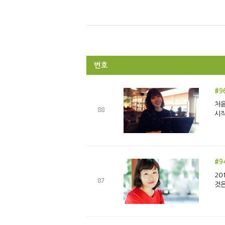
번호
#9
처음
88
시작
#9
20
87
것은