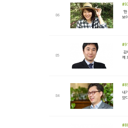
#9
‘한 해를 멋지게 마무리하는 방법’이라고 근사하게 2016년의 마지막 평강 에세이를 이만 총총 하는 마음으로 시작하고 싶었다. 그런데
86
보아
#9
감사는 사전적으로는 ‘①고마움을 나타내는 인사, ②고맙게 여김 또는 그런 마음’이라는 의미를 지니고 있는데, 신앙생활에서는 하나님
85
께 
#8
내가
84
았다
#8