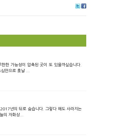
Tw
Fa
itte
ce
r
bo
ok
 무한한 가능성이 압축된 곳이 또 있을까싶습니다.
만으로 훗날 ...
 2017년의 뒤로 숨습니다. 그렇다 해도 사라지는
의 자화상...