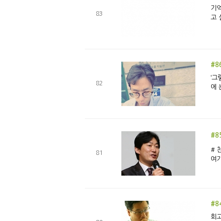
기억
83
고 
#8
‘그
82
에 
#8
# 천고마비 하늘이 높고 말이 살찐다는 계절
81
여기
#8
회고