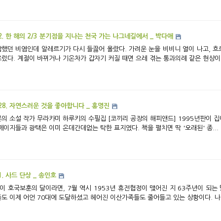
2. 한 해의 2/3 분기점을 지나는 천국 가는 나그네길에서 _ 박다애
했던 비염인데 알레르기가 다시 들끓어 올랐다. 가려운 눈을 비비니 열이 나고, 
렀다. 계절이 바뀌거나 기온차가 갑자기 커질 때면 으레 겪는 통과의례 같은 현상이다.
28. 자연스러운 것을 좋아합니다 _ 홍명진
의 소설 작가 무라카미 하루키의 수필집 [코끼리 공장의 해피앤드] 1995년판이 집
페이지들과 광택은 이미 온데간데없는 탁한 표지였다. 책을 펼치면 딱 '오래된' 종...
1. 사드 단상 _ 송인호
이 호국보훈의 달이라면, 7월 역시 1953년 휴전협정이 맺어진 지 63주년이 되는
분들도 이제 