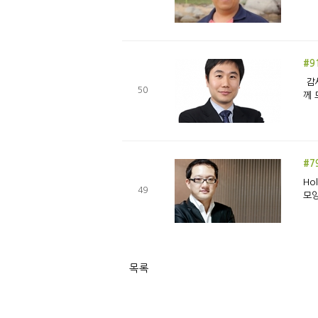
#9
감사는 사전적으로는 ‘①고마움을 나타내는 인사, ②고맙게 여김 또는 그런 마음’이라는 의미를 지니고 있는데, 신앙생활에서는 하나님
50
께 
#79
Hold me
49
모양
목록