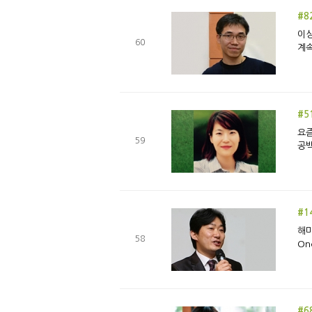
#8
이상
60
계속
#5
요즘
59
공백
#1
해마
58
#6