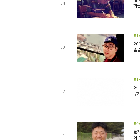
54
#1
20
53
임종
#1
어느
52
무가
#0
현재
51
이 