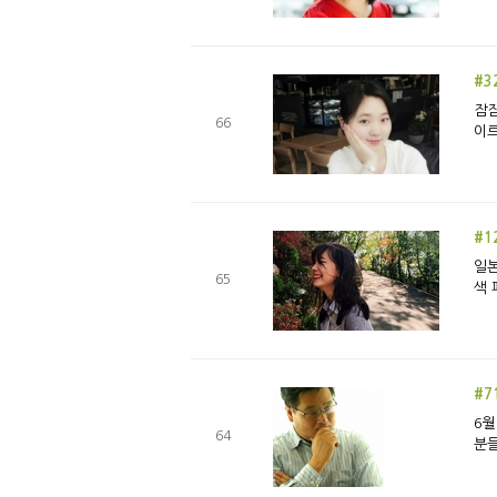
#3
잠잠
66
이르
#1
일본
65
색 
#7
6월
64