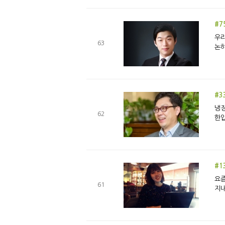
#7
우리
63
논하
#3
냉장
62
한입
#1
요즘
61
지내