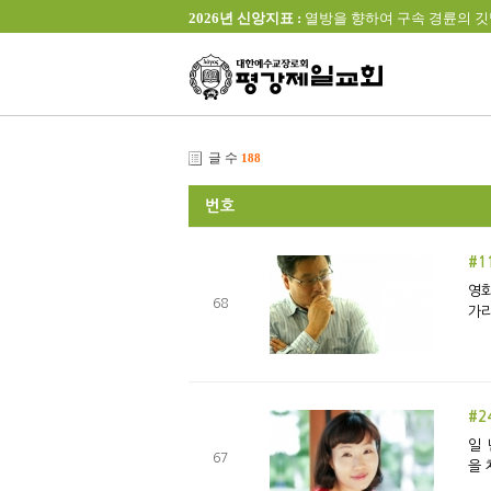
2026년 신앙지표 :
열방을 향하여 구속 경륜의 깃발을 높이 
글 수
188
번호
#1
영화 이야기를 
68
가리
#2
일 
67
을 