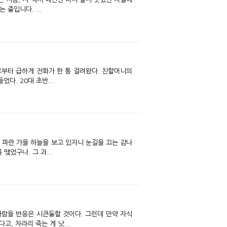
화들짝 놀란 가슴을 쓸어내리며 마감 기한을 훌쩍 넘긴 지금 급하게 자판을 두드리고 있는 중입니다. ...
지로부터 급하게 전화가 한 통 걸려왔다. 친할머니의
다. 20대 초반...
 파란 가을 하늘을 보고 있자니 눈길을 끄는 감나
맺었구나. 그 과...
사람들 반응은 시큰둥할 것이다. 그런데 만약 자식
고, 차라리 죽는 게 낫...