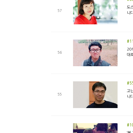
도스
57
니다
#1
20
56
대로
#5
고난
55
니다
#1
‘봄