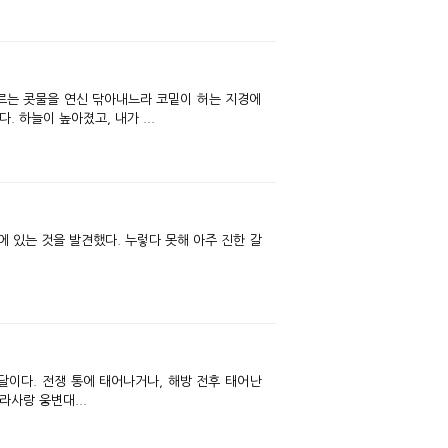
흐르는 콧물을 연신 닦아내느라 코밑이 허는 지경에
 하늘이 높아졌고, 내가 ...
에 있는 것을 발견했다. 누렇다 못해 아주 진한 갈
 달이다. 전쟁 통에 태어나거나, 해방 전후 태어난
어언 70대에 도달하셨고 헤어진 이산가족들도 줄어들고 있는 상황이다. 나라사랑 웅변대...