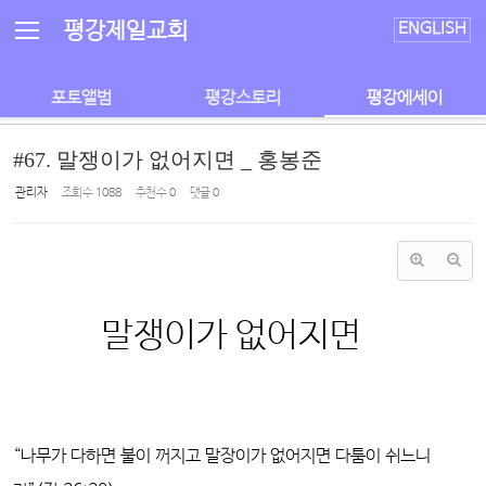
Sketchbook5, 스케치북5
Sketchbook5, 스케치북5
평강제일교회
ENGLISH
포토앨범
평강스토리
평강에세이
#67. 말쟁이가 없어지면 _ 홍봉준
관리자
조회 수
1088
추천 수
0
댓글
0
말쟁이가 없어지면
“나무가 다하면 불이 꺼지고 말장이가 없어지면 다툼이 쉬느니