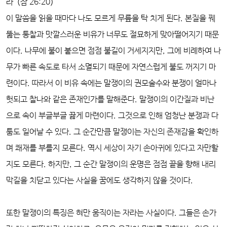
라”(잠 26:20)
이 말씀을 읽을 때마다 나도 모르게 무릎을 탁 치게 된다. 본질을 꿰
뚫는 통찰과 맛깔스러운 비유가 너무도 절묘하게 맞아떨어지기 때문
이다. 나무에 불이 붙으면 점점 불길이 거세지지만, 그에 비례하여 나
무가 빠른 속도로 타서 소멸되기 때문에 자연스럽게 불도 꺼지기 마
련이다. 따라서 이 비유 속에는 말쟁이의 권모술수와 분쟁이 얼마나
헛되고 찰나와 같은 존재인가를 말해준다. 말쟁이의 이간질과 비난
으로 속이 부글부글 끓게 마련이다. 그것으로 인해 엄청난 분쟁과 다
툼도 일어날 수 있다. 그 순간만큼 말쟁이는 자신의 존재감을 확인하
며 쾌재를 부를지 모른다. 역시 세상이 자기 손아귀에 있다고 자만할
지도 모른다. 하지만, 그 순간 말쟁이의 운명은 점점 끝을 향해 내리
막길을 치닫고 있다는 사실을 꿈에도 생각하지 않을 것이다.
또한 말쟁이의 특징은 혀만 움직이는 자라는 사실이다. 그들은 손가