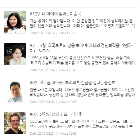
#109. 네 아이의 엄마 _ 이승옥
저는 네 아이의 엄마입니다. 이 한 문장만 읽고 이렇게 생각하시는 분
들이 있을 거라 생각됩니다. ‘어머머, 힘들겠다.’ ‘어떻게 키운데?’ ‘지
금은 힘들어도 크고 나면 좋아.’ 그리고 위에 딸이 셋이고 막내가 아들
Date
2017.04.25
Views
1237
이다 보니, 또 이렇게...
#21. 6월, 호국보훈의 달을 보내며(아빠의 정년퇴직을 기념하
며) _ 박다애
1950년 6월 25일 북한의 불법 남침으로 6.25전쟁 발발. 어릴 적에
'태극기 휘날리며'라는 영화를 보고 엉엉 울면서 집에 돌아와 아빠에게
군인 하지 말라고 떼를 썼던 기억이 납니다. 그때의 저는 지금 전쟁이
Date
2015.07.04
Views
1216
난다면 50년대 전쟁과 같을 것이라고 생각했나 ...
#09. 게으른 파수꾼, 추억의 발걸음을 걷다 _ 송인호
길을 나서볼 때입니다. 어느덧 장로님들과 집사님들이 모이고, 시간이
되었습니다. 충전이 잘 된 LED 랜턴과 손에 달라붙는 알루미늄 방망이
하나를 집어 들고 말입니다. 첫 행선지는 내 맘대로 정한 순서대로 예
Date
2015.04.04
Views
1208
전 회계실 건물입니다. 손전등을 비춰가며 ...
#07. 신앙의 성과 지표 _ 김태훈
CEO 모임에 가보면 그 모임의 성격에 따라 주고받는 질문도 다르다.
유명 경제 연구소에서 운영하는 포럼이나 조찬모임의 경우 규모가 큰
기업들의 CEO들이 많이 참석하는 만큼 최근 화두에 오르고 있는 경영
Date
2015.03.21
Views
1206
키워드에 대한 논의가 많다. “대표님 ...