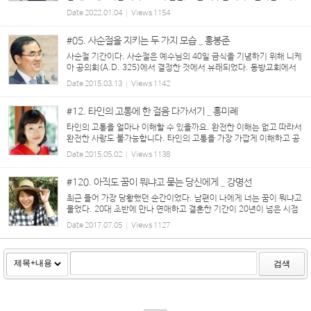
hristian Literature Crusade, 이하 ‘CLC’)의 신임 국제 대표로 게리
Date
2022.01.04
Views
1154
챔벌린(Gary Chamberlin)이 지난 10월 29일 선...
#05. 사순절을 지키는 두 가지 모습 _ 홍봉준
사순절 기간이다. 사순절은 예수님의 40일 금식을 기념하기 위해 니케
아 공의회(A.D. 325)에서 결정한 것에서 유래되었다. 동방교회에서
는 해가 진 다음에 한 끼 식사만 허용하고 육식은 물론 생선과 달걀도 4
Date
2015.03.13
Views
1142
0일 내내 금할 정도로 엄격하게 지킨 반면에 서...
#12. 타인의 고통에 한 걸음 다가서기 _ 홍미례
타인의 고통을 얼마나 이해할 수 있을까요. 완전한 이해는 없고 따라서
완전한 사랑도 불가능합니다. 타인의 고통을 가장 가깝게 이해하고 공
감의 폭을 넓히는 데에는 직접, 간접적 체험이 가장 효과적이겠지요.
Date
2015.05.02
Views
1138
이를테면 타인의 손톱 밑에 박힌 가시의 통...
#120. 아직도 꿈이 뭐냐고 묻는 당신에게 _ 강명선
최근 들어 가장 당황했던 순간이었다. 남편이 나에게 너는 꿈이 뭐냐고
물었다. 20대 초반에 만나 연애하고 결혼한 기간이 20년이 넘은 시점
에 그런 질문을 하다니. 그는 내 꿈이 궁금해서 물어본 건 아니었다. 그
Date
2017.07.05
Views
1127
저 자신의 새로운 꿈을 자랑...
검색