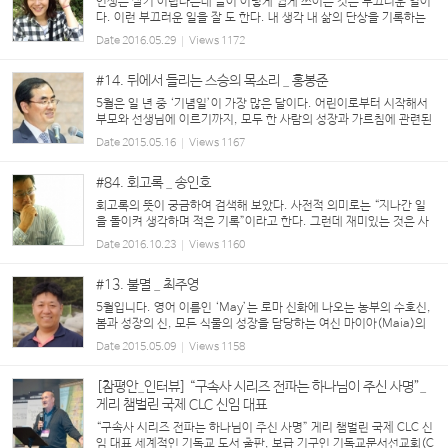
인생은 살기 어렵다는데 글이 이렇게 쉽게 쓰이는 것은 부끄러운 일이
다. 이런 부끄러운 일을 잘 도 한다. 내 생각 내 삶의 단상을 기록하는
나의 카카오 스토리에는 쉽게 쓰여진 글들이 많다. 문득 나타난 한 풍
Date
2016.05.29
Views
1172
경 앞에 시간을 정지 시키...
#14. 뒤에서 들리는 스승의 목소리 _ 홍봉준
5월은 일 년 중 ‘기념일’이 가장 많은 달이다. 어린이로부터 시작해서
부모와 선생님에 이르기까지, 모두 한 사람의 성장과 가르침에 관련된
날들이다. 그중에서 스승의 날은 그 의미와 가치가 많이 퇴색했지만,
Date
2015.05.16
Views
1167
그래도 스승은 변치 않는 우리 ...
#84. 회고록 _ 송인호
회고록의 뜻이 궁금하여 검색해 보았다. 사전적 의미로는 “지나간 일
을 돌이켜 생각하며 적은 기록”이라고 한다. 그런데 재미있는 것은 사
전적 의미에 앞서 파워링크라고 나오는 수많은 회고록 대행업체(작가)
Date
2016.10.23
Views
1160
들의 명단이다. 전문가의 손길을 빌어 쓰...
#13. 불멸 _ 최주영
5월입니다. 영어 이름인 ‘May’는 로마 신화에 나오는 농부의 수호신,
봄과 성장의 신, 모든 식물의 성장을 담당하는 여신 마이아(Maia)의
이름에서 유래되었다고 합니다. 피천득은 ‘5월은 금방 찬물로 세수를
Date
2015.05.09
Views
1158
한 스물한 살 청신한 얼굴’이라고 했습니다. 괴...
[참평안_인터뷰] “구속사 시리즈 전파는 하나님이 주신 사명”_
게리 챔벌린 국제 CLC 신임 대표
“구속사 시리즈 전파는 하나님이 주신 사명” 게리 챔벌린 국제 CLC 신
임 대표 세계적인 기독교 도서 출판, 보급 기구인 기독교문서선교회(C