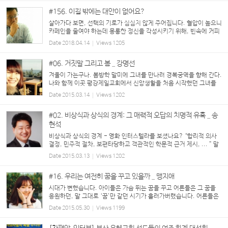
#156. 이길 밖에는 대안이 없어요?
살아가다 보면, 선택의 기로가 심심치 않게 주어집니다. 혈압이 높으니
카페인을 줄여야 하는데 몽롱한 정신을 각성시키기 위해, 빈속에 커피
를 마시는 것도 선택이고, 종합 검진을 받고, 아찔한 숫자들과 의사 선
Date
2018.04.14
Views
1205
생님의 말씀을 배부르게 먹었으니, ‘자, 운...
#06. 거짓말 그리고 봄 _ 강명선
겨울이 가는구나. 봄방학 말미에 그녀를 만나러 경복궁역을 향해 간다.
나와 함께 이곳 평강제일교회에서 신앙생활을 처음 시작했던 그녀를
이제 교회에서는 만날 수 없다. 그래서 일 년에 한 번 정도 그녀가 나를
Date
2015.03.14
Views
1202
부르면 내가 간다. 늘 내 가방에는 머뭇머...
#02. 비상식과 상식의 경계: 그 매력적 오답의 치명적 유혹 _ 송
현석
비상식과 상식의 경계 - 영화 인터스텔라를 보셨나요? “합리적 의사
결정, 민주적 절차, 보편타당하고 객관적인 학문적 근거 제시, ... ” 말
은 한참 어려워도 결국은 우리네 삶의 기준이 되고 많은 학문적 접근의
Date
2015.03.13
Views
1202
기초를 이루는 중요한 개념들이다. 이...
#16. 우리는 여전히 꿈을 꾸고 있을까 _ 맹지애
시대가 변했습니다. 아이들은 가슴 뛰는 꿈을 꾸고 어른들은 그 꿈을
응원하던, 말 그대로 ‘꿈’만 같던 시기가 흘러가버렸습니다. 어른들은
말합니다. 공부를 열심히 해야 좋은 대학에 가고, 좋은 대학에 가야 좋
Date
2015.05.30
Views
1199
은 직업을 얻고, 좋은 직업을 얻어야 편...