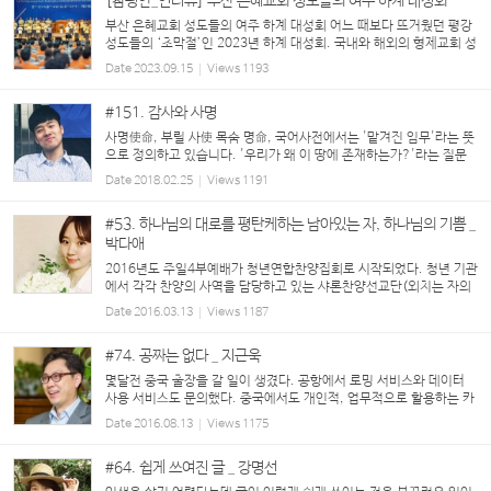
[참평안_인터뷰] 부산 은혜교회 성도들의 여주 하계 대성회
부산 은혜교회 성도들의 여주 하계 대성회 어느 때보다 뜨거웠던 평강
성도들의 ‘초막절’인 2023년 하계 대성회. 국내와 해외의 형제교회 성
도들이 여주 평강제일연수원에 모인 가운데, 부산 은혜교회(담임 유화
Date
2023.09.15
Views
1193
창 목사)에서는 출석인원 200여 명의 성도 중 ...
#151. 감사와 사명
사명使命, 부릴 사使 목숨 명命, 국어사전에서는 '맡겨진 임무'라는 뜻
으로 정의하고 있습니다. '우리가 왜 이 땅에 존재하는가?'라는 질문
에 대한 답과 존재 이유를 설명 할 수 있는 단어인 셈입니다. 아마도 이
Date
2018.02.25
Views
1191
사명이 가장 중요시되는 직업은 ...
#53. 하나님의 대로를 평탄케하는 남아있는 자, 하나님의 기쁨 _
박다애
2016년도 주일4부예배가 청년연합찬양집회로 시작되었다. 청년 기관
에서 각각 찬양의 사역을 담당하고 있는 샤론찬양선교단(외치는 자의
소리여 가로되 너희는 광야에서 여호와의 길을 예비하라 사막에서 우
Date
2016.03.13
Views
1187
리 하나님의 대로를 평탄케 하라...
#74. 공짜는 없다 _ 지근욱
몇달전 중국 출장을 갈 일이 생겼다. 공항에서 로밍 서비스와 데이터
사용 서비스도 문의했다. 중국에서도 개인적, 업무적으로 활용하는 카
톡을 계속 사용하기 위함이다. 중국은 데이터 무한 사용 기준으로 하루
Date
2016.08.13
Views
1175
에 1만원, 5일이면 5만원이라는 설명이다...
#64. 쉽게 쓰여진 글 _ 강명선