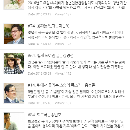
2016년도 주일4부예배가 청년연합찬양집회로 시작되었다. 청년 기관
에서 각각 찬양의 사역을 담당하고 있는 샤론찬양선교단(외치는 자의
소리여 가로되 너희는 광야에서 여호와의 길을 예비하라 사막에서 우
Date
2016.03.13
Views
1187
리 하나님의 대로를 평탄케 하라...
#74. 공짜는 없다 _ 지근욱
몇달전 중국 출장을 갈 일이 생겼다. 공항에서 로밍 서비스와 데이터
사용 서비스도 문의했다. 중국에서도 개인적, 업무적으로 활용하는 카
톡을 계속 사용하기 위함이다. 중국은 데이터 무한 사용 기준으로 하루
Date
2016.08.13
Views
1175
에 1만원, 5일이면 5만원이라는 설명이다...
#64. 쉽게 쓰여진 글 _ 강명선
인생은 살기 어렵다는데 글이 이렇게 쉽게 쓰이는 것은 부끄러운 일이
다. 이런 부끄러운 일을 잘 도 한다. 내 생각 내 삶의 단상을 기록하는
나의 카카오 스토리에는 쉽게 쓰여진 글들이 많다. 문득 나타난 한 풍
Date
2016.05.29
Views
1172
경 앞에 시간을 정지 시키...
#14. 뒤에서 들리는 스승의 목소리 _ 홍봉준
5월은 일 년 중 ‘기념일’이 가장 많은 달이다. 어린이로부터 시작해서
부모와 선생님에 이르기까지, 모두 한 사람의 성장과 가르침에 관련된
날들이다. 그중에서 스승의 날은 그 의미와 가치가 많이 퇴색했지만,
Date
2015.05.16
Views
1167
그래도 스승은 변치 않는 우리 ...
#84. 회고록 _ 송인호
회고록의 뜻이 궁금하여 검색해 보았다. 사전적 의미로는 “지나간 일
을 돌이켜 생각하며 적은 기록”이라고 한다. 그런데 재미있는 것은 사