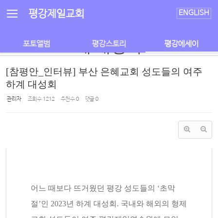
Sketchbook5, 스케치북5
Sketchbook5, 스케치북5
부산 은혜교회 성도들의 여주 하
평강제일교회
ENGLISH
계 대성회
포토앨범
평강스토리
평강에세이
[참평안_인터뷰] 부산 은혜교회 성도들의 여주
하계 대성회
관리자
조회 수
1212
추천 수
0
댓글
0
어느 때보다 뜨거웠던 평강 성도들의 ‘초막
절’인 2023년 하계 대성회. 국내와 해외의 형제