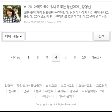
#120. 아직도 꿈이 뭐냐고 묻는 당신에게 _ 강명선
최근 들어 가장 당황했던 순간이었다. 남편이 나에게 너는 꿈이 뭐냐고
물었다. 20대 초반에 만나 연애하고 결혼한 기간이 20년이 넘은 시점
에 그런 질문을 하다니. 그는 내 꿈이 궁금해서 물어본 건 아니었다. 그
Date
2017.07.05
Views
1127
저 자신의 새로운 꿈을 자랑...
검색
Prev
1
2
3
4
5
6
10
Next
참평안
평강성서유물박물관
남선교회
실로선교회
요셉선교회
그루터기
헵시바
소년부
초등부
유년부
유치부
영아부
사무엘어린이구역
미스바성가대
기독사관학교
Copyright 2015
All Rights Reserved.