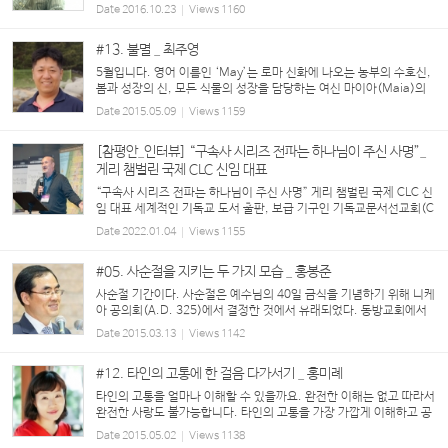
전적 의미에 앞서 파워링크라고 나오는 수많은 회고록 대행업체(작가)
Date
2016.10.23
Views
1160
들의 명단이다. 전문가의 손길을 빌어 쓰...
#13. 불멸 _ 최주영
5월입니다. 영어 이름인 ‘May’는 로마 신화에 나오는 농부의 수호신,
봄과 성장의 신, 모든 식물의 성장을 담당하는 여신 마이아(Maia)의
이름에서 유래되었다고 합니다. 피천득은 ‘5월은 금방 찬물로 세수를
Date
2015.05.09
Views
1159
한 스물한 살 청신한 얼굴’이라고 했습니다. 괴...
[참평안_인터뷰] “구속사 시리즈 전파는 하나님이 주신 사명”_
게리 챔벌린 국제 CLC 신임 대표
“구속사 시리즈 전파는 하나님이 주신 사명” 게리 챔벌린 국제 CLC 신
임 대표 세계적인 기독교 도서 출판, 보급 기구인 기독교문서선교회(C
hristian Literature Crusade, 이하 ‘CLC’)의 신임 국제 대표로 게리
Date
2022.01.04
Views
1155
챔벌린(Gary Chamberlin)이 지난 10월 29일 선...
#05. 사순절을 지키는 두 가지 모습 _ 홍봉준
사순절 기간이다. 사순절은 예수님의 40일 금식을 기념하기 위해 니케
아 공의회(A.D. 325)에서 결정한 것에서 유래되었다. 동방교회에서
는 해가 진 다음에 한 끼 식사만 허용하고 육식은 물론 생선과 달걀도 4
Date
2015.03.13
Views
1142
0일 내내 금할 정도로 엄격하게 지킨 반면에 서...
#12. 타인의 고통에 한 걸음 다가서기 _ 홍미례
타인의 고통을 얼마나 이해할 수 있을까요. 완전한 이해는 없고 따라서
완전한 사랑도 불가능합니다. 타인의 고통을 가장 가깝게 이해하고 공
감의 폭을 넓히는 데에는 직접, 간접적 체험이 가장 효과적이겠지요.
Date
2015.05.02
Views
1138
이를테면 타인의 손톱 밑에 박힌 가시의 통...