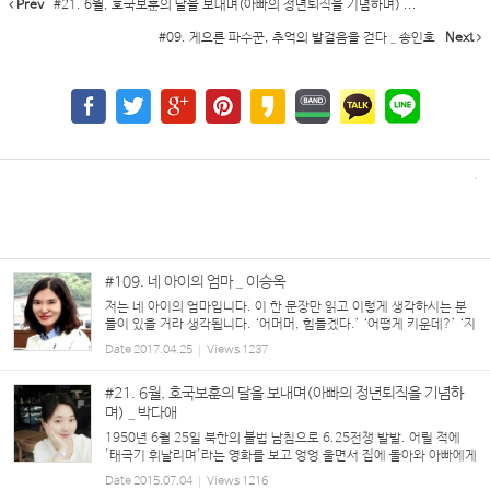
Prev
#21. 6월, 호국보훈의 달을 보내며(아빠의 정년퇴직을 기념하며) ...
#09. 게으른 파수꾼, 추억의 발걸음을 걷다 _ 송인호
Next
#109. 네 아이의 엄마 _ 이승옥
저는 네 아이의 엄마입니다. 이 한 문장만 읽고 이렇게 생각하시는 분
들이 있을 거라 생각됩니다. ‘어머머, 힘들겠다.’ ‘어떻게 키운데?’ ‘지
금은 힘들어도 크고 나면 좋아.’ 그리고 위에 딸이 셋이고 막내가 아들
Date
2017.04.25
Views
1237
이다 보니, 또 이렇게...
#21. 6월, 호국보훈의 달을 보내며(아빠의 정년퇴직을 기념하
며) _ 박다애
1950년 6월 25일 북한의 불법 남침으로 6.25전쟁 발발. 어릴 적에
'태극기 휘날리며'라는 영화를 보고 엉엉 울면서 집에 돌아와 아빠에게
군인 하지 말라고 떼를 썼던 기억이 납니다. 그때의 저는 지금 전쟁이
Date
2015.07.04
Views
1216