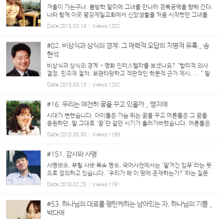
겨울이 가는구나. 봄방학 말미에 그녀를 만나러 경복궁역을 향해 간다.
나와 함께 이곳 평강제일교회에서 신앙생활을 처음 시작했던 그녀를
이제 교회에서는 만날 수 없다. 그래서 일 년에 한 번 정도 그녀가 나를
Date
2015.03.14
Views
1202
부르면 내가 간다. 늘 내 가방에는 머뭇머...
#02. 비상식과 상식의 경계: 그 매력적 오답의 치명적 유혹 _ 송
현석
비상식과 상식의 경계 - 영화 인터스텔라를 보셨나요? “합리적 의사
결정, 민주적 절차, 보편타당하고 객관적인 학문적 근거 제시, ... ” 말
은 한참 어려워도 결국은 우리네 삶의 기준이 되고 많은 학문적 접근의
Date
2015.03.13
Views
1202
기초를 이루는 중요한 개념들이다. 이...
#16. 우리는 여전히 꿈을 꾸고 있을까 _ 맹지애
시대가 변했습니다. 아이들은 가슴 뛰는 꿈을 꾸고 어른들은 그 꿈을
응원하던, 말 그대로 ‘꿈’만 같던 시기가 흘러가버렸습니다. 어른들은
말합니다. 공부를 열심히 해야 좋은 대학에 가고, 좋은 대학에 가야 좋
Date
2015.05.30
Views
1199
은 직업을 얻고, 좋은 직업을 얻어야 편...
#151. 감사와 사명
사명使命, 부릴 사使 목숨 명命, 국어사전에서는 '맡겨진 임무'라는 뜻
으로 정의하고 있습니다. '우리가 왜 이 땅에 존재하는가?'라는 질문
에 대한 답과 존재 이유를 설명 할 수 있는 단어인 셈입니다. 아마도 이
Date
2018.02.25
Views
1191
사명이 가장 중요시되는 직업은 ...
#53. 하나님의 대로를 평탄케하는 남아있는 자, 하나님의 기쁨 _
박다애