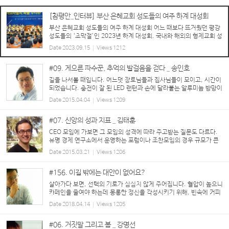
난다면 50년대 전쟁과 같을 것이라고 생각했나 ...
[참평안_인터뷰] 부산 은혜교회 성도들의 여주 하계 대성회
부산 은혜교회 성도들의 여주 하계 대성회 어느 때보다 뜨거웠던 평강
성도들의 ‘초막절’인 2023년 하계 대성회. 국내와 해외의 형제교회 성
도들이 여주 평강제일연수원에 모인 가운데, 부산 은혜교회(담임 유화
Date
2023.09.15
Views
1212
창 목사)에서는 출석인원 200여 명의 성도 중 ...
#09. 게으른 파수꾼, 추억의 발걸음을 걷다 _ 송인호
길을 나서볼 때입니다. 어느덧 장로님들과 집사님들이 모이고, 시간이
되었습니다. 충전이 잘 된 LED 랜턴과 손에 달라붙는 알루미늄 방망이
하나를 집어 들고 말입니다. 첫 행선지는 내 맘대로 정한 순서대로 예
Date
2015.04.04
Views
1209
전 회계실 건물입니다. 손전등을 비춰가며 ...
#07. 신앙의 성과 지표 _ 김태훈
CEO 모임에 가보면 그 모임의 성격에 따라 주고받는 질문도 다르다.
유명 경제 연구소에서 운영하는 포럼이나 조찬모임의 경우 규모가 큰
기업들의 CEO들이 많이 참석하는 만큼 최근 화두에 오르고 있는 경영
Date
2015.03.21
Views
1206
키워드에 대한 논의가 많다. “대표님 ...
#156. 이길 밖에는 대안이 없어요?
살아가다 보면, 선택의 기로가 심심치 않게 주어집니다. 혈압이 높으니
카페인을 줄여야 하는데 몽롱한 정신을 각성시키기 위해, 빈속에 커피
를 마시는 것도 선택이고, 종합 검진을 받고, 아찔한 숫자들과 의사 선
Date
2018.04.14
Views
1205
생님의 말씀을 배부르게 먹었으니, ‘자, 운...
#06. 거짓말 그리고 봄 _ 강명선