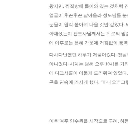
왔지
만, 찜질방에 들어와 있는 것처럼 
얼굴이 후끈후끈 달아올라 성도님들 눈
눈물이 왈칵 쏟아져 나올 것만 같았다. 
아채셨는
지 전도사님께서는 위로의 말
에 이후로는 은혜 가운데 거침없이 통역
다사다난했던 하루가 저물어갔다. 첫날
아니었다. 시계는 벌써 오후 10시를 가
에 다크서클이 어둡게 드리
워져 있었다.
곤을 단숨에 가시게 했다. “아니요!”
이후 여주 연수원을 시작으로 구례, 하