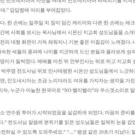
않던 인도네시아어 사전을 꺼내서 인도네시아어 벼락
치기를 시작했
데.” 답답함에 머
리를 부여잡았다.
. 한 손에는 일주일 치 짐이 담긴 캐리어와 다른 한 손에는 레
 시간에 사회를 보시는 목사님께서
시온산 지교회 성도님들을 소개하
전의 대형 화면이 가득 채워지니 기분 좋은 이질감이 느껴졌다. 
야속한 세월의 풍파에 나이를 지긋하게 드신 분들과 몰라보게 성
덩이가 들썩였다. 예배를 마친 뒤 안부
인사는 뒤로 하고 지교회
 박주
영 전도사님 뒤로 만사태평한 시온산 성도님들께서 느긋하게
반면, 인도네시아는 조금 느리더라도 여유를 가지자는 생각을 가진
자, 누군가 어눌한 한국어로 “NO 빨리빨리”
라 우스갯소리로 말
소 연수원 투어가 시작되었음을 실감하게 되었다. 마음의 준비를
다.” 전도사님 말씀에 분위기를 읽
은 성도님들은 일제히 눈을 감았
운
전하실 수 있도록 도와주세요.” “…” 평생 같은 20초가 지났다.