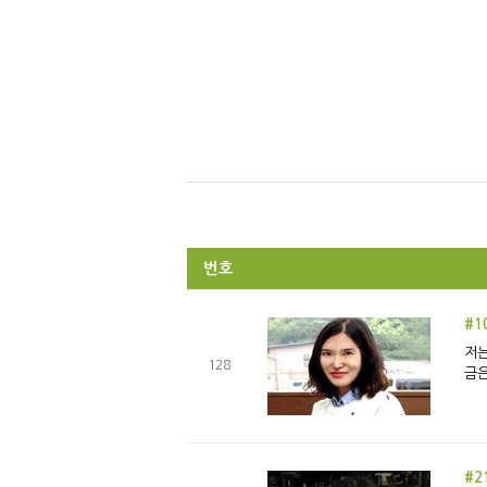
번호
#1
저는
128
금은
#2