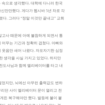
는 속으로 생각했다. 대학에 다니러 한국
자신만만
했다. 게다가 헵시바 5년 차로 각
랬다. 그러다 “정말 이것만 끝내고” 교회
말
고사 때문에 아예 불참하게 되면서 통
 머무는 기간과 정확히 겹쳤다. 아빠와
서 웃음만 새어 나왔다. 자포자기한 심정
한 생
각을 사실 가지고 있었다. 하지만
 전도사님과 함께 엘리베이터를 타고 내
 열었지
만, 뇌에선 아무런 출력값도 변하
무리던 사이 엘
리베이터 문이 열리고 전
게든 복구해야만 했다. 발등에 불이 붙