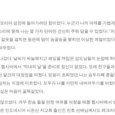
러 모리아 성전에 들어가려던 참이었다. 누군가 나의 어깨를 가볍
소리에 묻혀 나는 몇 가지 단어만
간신히 주워 담을 수 있었다: ‘겨
 겉옷을 걸치면 등판에 땀이 송골송골 맺히던 이상한 계절이었다.
던져두었다.
나갔다. 날씨가 싸늘해지고 패딩을 껴입은 성도님들이 눈앞에 하
 헵시바에서 ‘막내의 날’을 준비로
정신이 없었다. 또래 친구들과
한 달간의 대장정을 마쳤다. 믿음이 초짜였던 나는 송두리째 흔들렸
짐하는 지경에 이르렀다. 모두가 나를 가만히 내버려두기를 바랐다
 싶은 마음이 굴뚝같았다.
않으셨다. 겨우 한숨 돌릴 만한 여유를 되찾을 때쯤 헵시바에서 
같은 인도네시아 시온산 지교회
출신인 진호 선배님께서도 레크리에