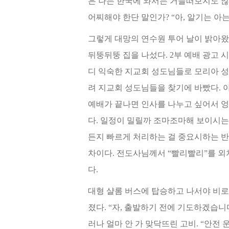
은 나는 한국에 와서는 거들떠보지도 
어찌해야 한단 말인가? “아, 알기는 아는
그렇게 대망의 연수원 투어 날이 밝아왔다
뒤뚱뒤뚱 집을 나섰다. 2부 예배 광고
디 익숙한 지교회 성도님들로 모리아
성
려
지교회 성도님들을 찾기에 바빴다. 
예배가 끝나면 인사를 나누고 싶어서 엉
다. 일정이 밀릴까 조마조마해 보이시는
든지 빠르
게 처리하는 걸 중요시하는 
차이다. 전도사님께서 “빨리빨리”를 외치
다.
대형 샬롬 버스에 탑승하고 나서야 비로
졌다. “자, 출발하기 전에 기도하겠습니
러나 얼마 안 가 맞닥뜨린 고비. “안전 