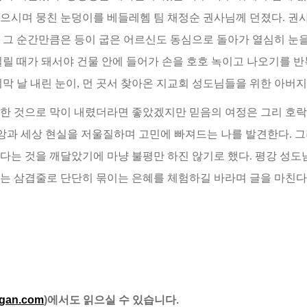
지으시며 뭉친 눈덩이를 베들레
헴 팀 채정순 권사님께 던졌다. 
. 그 순간만큼은 등이 굽은 어르신도 동심으로 돌아가 열심히 눈을 
질릴 때가 돼서야 건물 안에 들어가 손을 호호 녹이고 나오기를 
막 날 내린 눈이, 먼 곳서 찾아온 지
교회 성도님들을 위한 아버지
장한 것으로 막이 내렸더라면 좋았겠지만 믿음의 여정은 그리 호락
신앙과 세상 현실을 저울질하며 고
민에 빠져드는 나를 발견한다. 
다는 것을 깨달았기에 마냥 불평만 하진 않기로 했다. 평강 성도
는 삼겹줄로 단단히 묶이는 은혜를 체험하길 바라며 글을 마친다
ngan.com
)에서도 읽으실 수 있습니다.