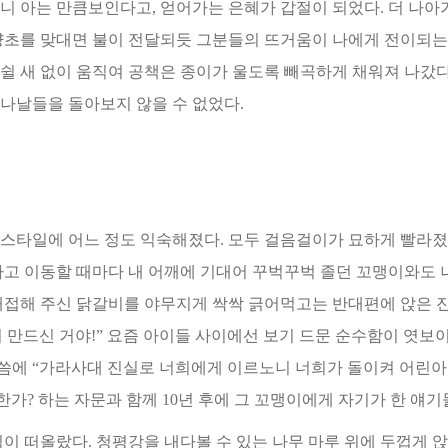
보니 아는 만큼보인다고,
얻어가는 은혜가 갑절이 되었다. 더 나
양초를 맞대면 불이 전달되듯 그분들의 뜨거움이 나에게 전이되는
쉴 새 없이 움직여 공책은 종이가 울도록 빼곡하게 채
워져 나갔다
 나날들을 돌아
보지 않을 수 없었다.
국 스타일에 어느 정도 익숙해졌다. 모두 걸음걸이가 묘하게 빨라졌
타고 이동할 때마다 내 어깨에 기
대어 꾸벅꾸벅 졸던 꼬맹이와도 
대접해 주신 닭갈비를 야무지게 싹싹 긁어먹고는 반대편에 앉은 
이 만드신 거야!” 요즘 아이들 사이에선 보기 드문 순수함이 엿보
말씀에 “가라사대 진실로 너희에게 이르
노니 너희가 돌이켜 어린아
한
가? 하는 자문과 함께 10년 후에 그 꼬맹이에게 자기가 한 얘
이 떠올랐다. 청평강을 내다볼 수 있는 나무 마루 위에 두껍게 앉