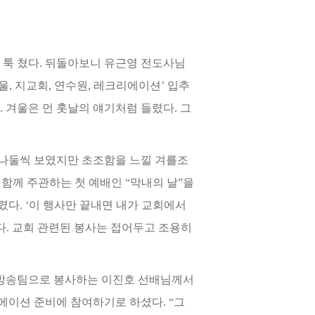
게
툭 쳤다. 뒤돌아보니 유근영 전도사님
울, 지교회, 연수원, 레크리에이션’ 입추
 겨울은 먼 훗날의 얘기처럼 들렸다. 그
나
둘씩 보였지만 초조함을 느낄 겨를조
 함께 주관하는 첫 예배인 “막내의 날”을
다. ‘이 행사만 끝내면 내가 교회에서
. 교회 관
련된 봉사는 접어두고 조용히
방
송팀으로 봉사하는 이진호 선배님께서
이션 준비에 참여하기로 하셨다. “그