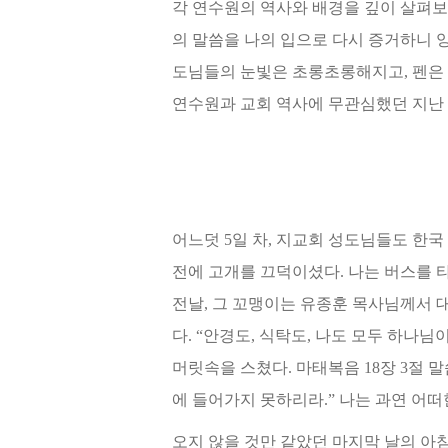
각 연수원의 역사와 배경을 깊이 살펴
의 말씀을 나의 입으로 다
시 증거하니 
도님들의 눈빛은 초롱초롱해지고, 펜은 
연수원과 교회 역사에 무관심했던 지난
어느덧 5일 차, 지교회 성도님들도 한
전에 고개를 끄덕이셨다. 나는 버스를 
전날, 그 꼬맹이는 유종훈 목사님께
서 
다.
“안경도, 식탁도, 나도 모두 하나님
머릿속을 스쳤다. 마태복음 18장 3절 
에 들어가지 못하리라.” 나는 과연 어떠
오지 않을 것만 같았던 마지막 날의 아침