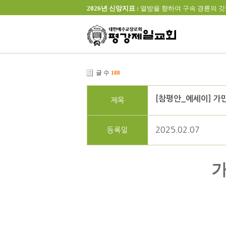
2026년 신앙지표 :
열방을 향하여 구속 경륜의 깃발을 높이 
글 수
188
[참평안_에세이] 가
제목
2025.02.07
등록일
가