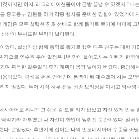
이것까지만 하자. 레크리에이션쯤이야 금방 끝낼 수 있겠지.” 나
름 중고등부 임원을 하며 각종 행사를 준비한 경험이 있었기에 
한 게임은 모두 섭렵한 진호 선배도 함
께 돕기로 했기에 더더욱 그
을
산산이 부서뜨린 부탁이 날아왔다.
이었다. 설상가상 함께 통역을 돕기로 했던 다른 친구는 대학 기
친 격으로 연수원 투어 일정은 1
년 만에 들어오시는 아빠가 한국에
해가며 획득한 일주일의 휴가 계획이 몽땅 날아가 버렸다. 황당해
 마음먹었다. 평생을 써온 언어인데 통역이 뭐 대수겠어 하는 오만
리지 않았다. 투어 시작 하루 전날 최
종 브리핑을 마치고 박주영
네시아어로 뭐니?” 그 쉬운 걸 모
를 리가 없었고 자신 있게 입을
 떡
먹기라 자부했던 나 자신이 한없이 낮
춰진 순간이었다. 얼버
했다. 큰일
났다. 휴면기에 접어든 나의 인도네시
아어 수준을 어떻