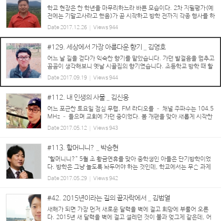
학교 현장은 한 학년을 마무리하느라 바쁜 모습이다. 2차 지필평가(예
전에는 기말고사라고 했음)가 곧 시작하고 방학 전까지 각종 행사를 하
면서 학생들이 자신의 생활기록부를 풍성하게 만들 수 있는 기회를 제
Date
2017.12.26
Views
944
공하고 있다. 고3 수험생은 포항 ...
#129. 세상에서 가장 아름다운 향기 _ 김영호
어느 날 길을 걷다가 익숙한 향기를 맡았습니다. 가던 발걸음을 멈추고
곰곰이 생각해보니 옛날 시골집의 향기였습니다. 초등학교 방학 때 할
머니가 계신 시골에 내려가서 한 달 내내 살았던 기억이 납니다. 서울
Date
2017.09.19
Views
944
에서 태어나 빌라와 ...
#112. 내 인생의 사물 _ 김신웅
어느 포근한 토요일 점심 무렵, FM 라디오를 – 채널 주파수는 104.5
MHz – 들으며 교회에 가던 중이었다. 봄 개편을 맞아 새롭게 시작한
프로그램, 개그우먼 박지선 씨가 진행하는 ‘사물의 재발견’이 흘러나
Date
2017.05.12
Views
943
왔다. 이 날 코너에서는 여러 청취...
#113. 할머니니? _ 박승현
“할머니니?” 5월 초 황금연휴를 맞아 중학생인 아들은 단기방학이었
다. 방학은 그냥 놀도록 놔두어야 하는 것인데, 학교에서는 무슨 과제
를 주는지(교장선생님은 학생들이 노는 꼴을 못 보는 듯). 그리고 아직
Date
2017.05.29
Views
942
까지 일부 과제는 부모의 몫이다. ...
#42. 2015년이라는 길의 끝자락에서 _ 김범열
새해가 되면 가장 먼저 새로운 달력을 벽에 걸고 희망에 부풀어 오른
다. 2015년 새 달력을 벽에 걸고 설레던 것이 불과 엊그제 같은데, 어