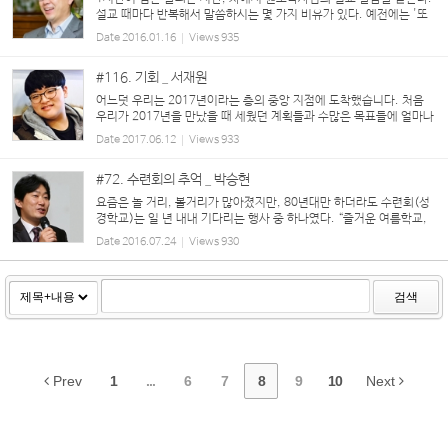
설교 때마다 반복해서 말씀하시는 몇 가지 비유가 있다. 예전에는 '또
저 말씀하시는구나...' 하며 귓등으로 흘려들었는데, 지금은 한번 더
Date
2016.01.16
Views
935
생각하게 한다. 아래 말씀은 그중 하나다. "죄...
#116. 기회 _ 서재원
어느덧 우리는 2017년이라는 층의 중앙 지점에 도착했습니다. 처음
우리가 2017년을 만났을 때 세웠던 계획들과 수많은 목표들에 얼마나
다가가고 있으신가요? 아직도 계획만, 혹은 포기한 것들이 있지는 않
Date
2017.06.12
Views
933
습니까? 우리는 수많은 계획...
#72. 수련회의 추억 _ 박승현
요즘은 놀 거리, 볼거리가 많아졌지만, 80년대만 하더라도 수련회(성
경학교)는 일 년 내내 기다리는 행사 중 하나였다. “즐거운 여름학교,
하나님의 집~ 아~아~아 진리의 성경 말씀, 배우러 가자“를 외치며
Date
2016.07.24
Views
930
말죽거리(지금의 양재)에서 78-1번 ...
검색
Prev
1
...
6
7
8
9
10
Next