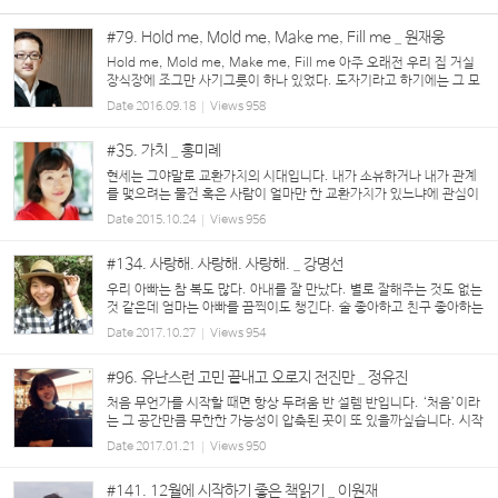
#79. Hold me, Mold me, Make me, Fill me _ 원재웅
Hold me, Mold me, Make me, Fill me 아주 오래전 우리 집 거실
장식장에 조그만 사기그릇이 하나 있었다. 도자기라고 하기에는 그 모
양이 현대적이었다고나 할까. 요즘 벤티 사이즈의 머그잔과 비슷한 형
Date
2016.09.18
Views
958
태의 그릇이었다. 보통 도자기에 글이나 그림이...
#35. 가치 _ 홍미례
현세는 그야말로 교환가치의 시대입니다. 내가 소유하거나 내가 관계
를 맺으려는 물건 혹은 사람이 얼마만 한 교환가치가 있느냐에 관심이
집중되지요. 가치를 재는 척도가 그만큼 피상적이고 계산적이며 이기
Date
2015.10.24
Views
956
적으로 변질되고 있다는 증거입니다. 이를테면 ...
#134. 사랑해. 사랑해. 사랑해. _ 강명선
우리 아빠는 참 복도 많다. 아내를 잘 만났다. 별로 잘해주는 것도 없는
것 같은데 엄마는 아빠를 끔찍이도 챙긴다. 술 좋아하고 친구 좋아하는
남편 만나서 고생만 한 것 같은데 환갑이 지난 지금도 아빠 곁에 있다.
Date
2017.10.27
Views
954
옆에 꼭 붙어있다. 7남...
#96. 유난스런 고민 끝내고 오로지 전진만 _ 정유진
처음 무언가를 시작할 때면 항상 두려움 반 설렘 반입니다. ‘처음’이라
는 그 공간만큼 무한한 가능성이 압축된 곳이 또 있을까싶습니다. 시작
할 때의 포부와 앞날을 기대하는 마음, 잘 해보겠다는 다짐과 단단한
Date
2017.01.21
Views
950
의지가 담긴 초심만으로 훗날 ...
#141. 12월에 시작하기 좋은 책읽기 _ 이원재