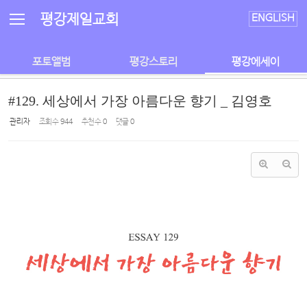
Sketchbook5, 스케치북5
Sketchbook5, 스케치북5
평강제일교회
ENGLISH
포토앨범
평강스토리
평강에세이
#129. 세상에서 가장 아름다운 향기 _ 김영호
관리자
조회 수
944
추천 수
0
댓글
0