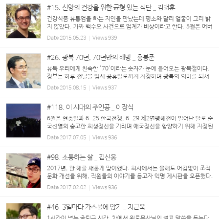
#15. 신앙의 건강을 위한 균형 있는 식단 _ 김태훈
건강식품 유통업을 하는 지인을 만났는데 평소와 달리 얼굴이 그리 밝
지 않았다. 가짜 백수오 사건으로 업계가 비상이라고 한다. 5월은 어버
이 날, 스승의 날이 있어 통상 일 년 중 건강식품의 판매가 가장 활발해
Date
2015.05.23
Views
939
야 하는 시점인데 사건의 파장이 걷잡을 수...
#26. 광복 70년, 70년만의 해방 _ 홍봉준
유독 우리에게 친숙한 '70'이라는 숫자가 눈에 들어오는 광복절이다.
정부는 하루 전날을 임시 공휴일로까지 지정하며 광복의 의미를 되새
기고 국가적인 도약의 계기로 삼고자 총력을 기울이고 있다. 이는 광복
Date
2015.08.15
Views
937
후 걸어온 70년의 발자취가 세계사에서 유...
#118. 이 시대의 주인공 _ 이장식
6월은 현충일과 6. 25 한국전쟁, 6. 29 제2연평해전이 일어난 달로 순
국선열의 숭고한 희생정신을 기리며 애국정신을 함양하기 위해 지정된
호국보훈의 달이다. 고등부 한소리에서도 호국보훈의 달을 맞이하여
Date
2017.07.05
Views
936
휘선 박윤식 원로목사님의 ...
#98. 소통하는 삶 _ 김신웅
2017년, 한 해를 새롭게 맞이했다. 회사에서는 올해도 어김없이 조직
문화 개선을 위해, 직원들의 이야기를 듣고자 익명 게시판을 오픈했다.
한두 사람 용기 내서 말을 꺼내 놓더니, 이제는 제법 탄력이 붙어 거침
Date
2017.02.02
Views
936
이 없다. 내용을 읽어보니, 올해는...
#46. 3일마다 가스불에 앉기 _ 지근욱
1시간이 넘는 출퇴근 시간, 차에서 원로목사님의 설교 말씀을 듣는다.