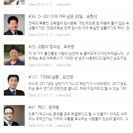
느덧 올해의 달력도 12월 마지막 한 장 밖에는 남지 않았다. 한 해를 보
Date
2015.12.12
Views
941
내며 아쉬움을 느끼는 것은 모두 마찬가지인...
#34. D-30! 이제 겨우 남은 30일 _ 송현석
한국의 독특한 교육열과 입시문화, 개인적으로 참 마음에 들지 않는 속
성들이지만, 한편으로는 천국 입시의 아주 확실한 샘플이기도 하다. 강
사의 입장에서 보면 이를 더욱 확실히 느낄 수 있으니, 이 글을 작성하
Date
2015.10.17
Views
941
는 '수능 D-30'의 시점에서 이에 대해 ...
#25. 조합의 창의성 _ 최주영
이 세 가지 물건들은 사람의 손안에 쏙 들어오게 디자인되었습니다. 첫
번째는 호모 에렉투스가 100만 년 넘게 사용했다고 알려진 손도끼입
니다. 그 이전 원시인류의 최첨단 도구는 돌망치였지만 호모 에렉투스
Date
2015.08.01
Views
940
에 이르러 발명된 ...
#121. 기대와 실행 _ 김진영
어느덧 2017년도 상반기가 지나고 하반기가 시작되었다. 2017년도
라는 축구 경기의 전반전은 끝나고, 하프 타임이라고 할 수 있는 183
일째인 7월 2일도 지났으니, 이제는 후반전만 남은 것이다. 부모를 통
Date
2017.07.12
Views
939
해 평강제일교회에 다니게 되고...
#41. 먹다 _ 원재웅
인류가 먹고사는 문제를 모두 해결했다고 할 수 있을까? 아직도 세계
어느 곳에선가는 기아의 고통을 호소하는 사람들이 있는데 말이다. 그
럼에도 최근 우리의 관심은 '배불리' 먹는 게 아니다. 맛있는 음식을 잘
Date
2015.12.05
Views
939
먹는 것이 자랑거리가 되었다. 각종 SNS에 올...