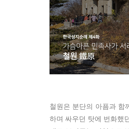
철원은 분단의 아픔과 함
하며 싸우던 탓에 번화했던