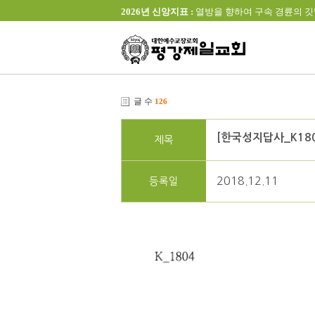
2026년 신앙지표 :
열방을 향하여 구속 경륜의 깃발을 높이 
글 수
126
[한국성지답사_K18
제목
2018.12.11
등록일