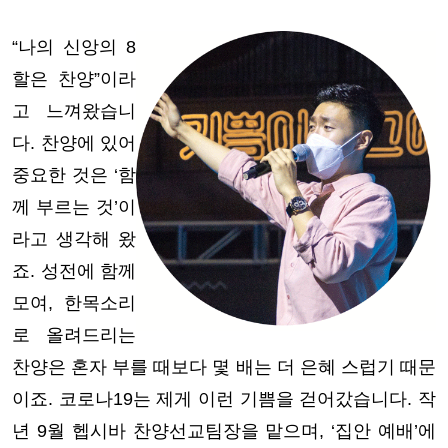
“나의 신앙의 8
할은 찬양”이라
고 느껴왔습니
다. 찬양에 있어
중요한 것은 ‘함
께 부르는 것’이
라고 생각해 왔
죠. 성전에 함께
모여, 한목소리
로 올려드리는
찬양은 혼자 부를 때보다 몇 배는 더 은혜 스럽기 때문
이죠. 코로나19는 제게 이런 기쁨을 걷어갔습니다. 작
년 9월 헵시바 찬양선교팀장을 맡으며, ‘집안 예배’에