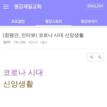
Sketchbook5, 스케치북5
Sketchbook5, 스케치북5
평강제일교회
ENGLISH
포토앨범
평강스토리
평강에세이
[참평안_인터뷰] 코로나 시대 신앙생활
관리자
조회 수
956
추천 수
0
댓글
0
코로나 시대
신앙생활