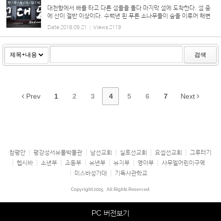
대천항에서 배를 타고 다른 섬들을 돌다 마지막 섬에 도착한다. 섬 중
에 산이 절반 이상이다. 수백년 된 푸른 소나무들이 숲을 이루어 해변
까지 내려오고, 그 아래로 아기자기한 집들이 모여 마을을 이룬 곳, 바
Date
2018.09.21
Views
2119
로 태안 해안국...
검색
Prev
1
2
3
4
5
6
7
Next
참평안
평강성서유물박물관
남선교회
실로선교회
요셉선교회
그루터기
헵시바
소년부
초등부
유년부
유치부
영아부
사무엘어린이구역
미스바성가대
기독사관학교
Copyright 2015
All Rights Reserved.
PC 버전보기