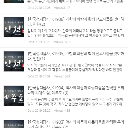
는 남북 분단 이전까지 황해도에 소속되어 있던 섬으로 분단의 아픔을
고스란히 가지고 있는 섬이기도 하다. 그러나 이러한 백령도에서 주님
Date
2020.02.05
Views
3147
의 사랑으로 열매 맺은 교회가 있다는 것은 우...
[한국성지답사_K1906] 개항의 바람과 함께 선교사들을 맞이하
다, 인천(2)
감리교 최초의 교회이자 ‘한국의 어머니교회’라는 명칭으로도 불리고
있는 인천 내리교회는 한국의 근현대사와 그 역사를 함께하고 있다. 아
펜젤러의 선교 활동으로 세워진 교회이자 3.1운동...
Date
2019.08.26
Views
1693
[한국성지답사_K1905] 개항의 바람과 함께 선교사들을 맞이하
다, 인천(1)
역사적 격동의 시기였던 1880년대, 쇄국 정책이 막을 내리며 시작된
개항과 동시에 그 격동의 소용돌이에 중심지가 있었다면 바로 인천이
었을 것이다. 최초의 철도, 최초의 전화국, 최초의 근대식 우체국 등 인
Date
2019.07.09
Views
1539
천에서 최초로 ...
[한국성지답사_K1904] 역사의 아픔과 아름다움을 간직한 우리
나라 최대의 섬, 제주도 (3)
이국적 풍경이 주를 이룬 제주도이지만 특별히 눈에 띄는 작은 건물이
있다. 모든 것이 작고, 적지만 엄연한 예배당이 있어 나그네가 기도하
고 또 쉴 수 있는 곳이 바로 순례자의 교회이다. 순례자의 교회...
Date
2019.06.20
Views
1438
[한국성지답사_K1903] 역사의 아픔과 아름다움을 간직한 우리
나라 최대의 섬, 제주도 (2)