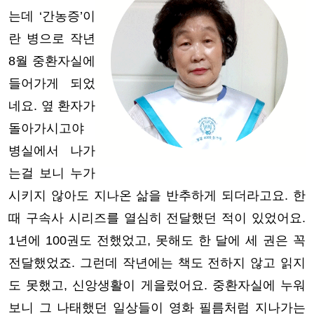
는데 ‘간농증’이
란 병으로 작년
8월 중환자실에
들어가게 되었
네요. 옆 환자가
돌아가시고야
병실에서 나가
는걸 보니 누가
시키지 않아도 지나온 삶을 반추하게 되더라고요. 한
때 구속사 시리즈를 열심히 전달했던 적이 있었어요.
1년에 100권도 전했었고, 못해도 한 달에 세 권은 꼭
전달했었죠. 그런데 작년에는 책도 전하지 않고 읽지
도 못했고, 신앙생활이 게을렀어요. 중환자실에 누워
보니 그 나태했던 일상들이 영화 필름처럼 지나가는