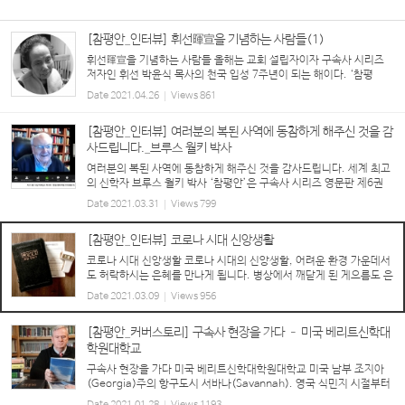
[참평안_인터뷰] 휘선暉宣을 기념하는 사람들(1)
휘선暉宣을 기념하는 사람들 올해는 교회 설립자이자 구속사 시리즈
저자인 휘선 박윤식 목사의 천국 입성 7주년이 되는 해이다. ‘참평
안’은 자신의 삶으로 휘선을 기념하는 박윤식 목사님의 제자들을 소개
Date
2021.04.26
Views
861
한다. 김순일 권사 #93세 #2007년부터 시작해 구속...
[참평안_인터뷰] 여러분의 복된 사역에 동참하게 해주신 것을 감
사드립니다._브루스 월키 박사
여러분의 복된 사역에 동참하게 해주신 것을 감사드립니다. 세계 최고
의 신학자 브루스 월키 박사 ‘참평안’은 구속사 시리즈 영문판 제6권
출간을 계기로, 추천사를 실은 세계 기독교계의 석학 브루스 월키 박사
Date
2021.03.31
Views
799
와 특별 인터뷰를 했다. ‘현존 세계 최고(最高)...
[참평안_인터뷰] 코로나 시대 신앙생활
코로나 시대 신앙생활 코로나 시대의 신앙생활, 어려운 환경 가운데서
도 허락하시는 은혜를 만나게 됩니다. 병상에서 깨닫게 된 게으름도 은
혜입니다. ‘성도 없는 예배’를 돕는 교역자, 찬양 인도자들의 고충도 그
Date
2021.03.09
Views
956
렇습니다. 대학 1학년 내내 헵시바 생활을 제...
[참평안_커버스토리] 구속사 현장을 가다 – 미국 베리트신학대
학원대학교
구속사 현장을 가다 미국 베리트신학대학원대학교 미국 남부 조지아
(Georgia)주의 항구도시 서바나(Savannah). 영국 식민지 시절부터
번창한 유서 깊은 도시다. 그 유명한 존 웨슬리(John Wesley)가 18