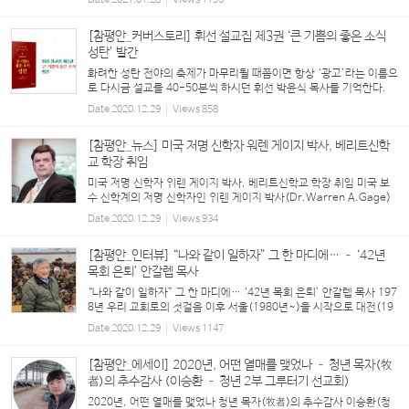
Date
2021.01.28
Views
1193
세기에 복음의 씨앗을 뿌린 곳이기도 하다. 이 도시의 ...
[참평안_커버스토리] 휘선 설교집 제3권 ‘큰 기쁨의 좋은 소식
성탄’ 발간
화려한 성탄 전야의 축제가 마무리될 때쯤이면 항상 ‘광고’라는 이름으
로 다시금 설교를 40-50분씩 하시던 휘선 박윤식 목사를 기억한다.
인자한 웃음으로 “사람 많은데 밖에 나가 놀면 뭐하냐”며 밤늦은 시간
Date
2020.12.29
Views
858
까지 한 말씀이라도 더 전해주시고자 했던 ...
[참평안_뉴스] 미국 저명 신학자 워렌 게이지 박사, 베리트신학
교 학장 취임
미국 저명 신학자 워렌 게이지 박사, 베리트신학교 학장 취임 미국 보
수 신학계의 저명 신학자인 워렌 게이지 박사(Dr.Warren A.Gage)
가 미국 베리트 신학교(Berit Theological Seminary and Graduat
Date
2020.12.29
Views
934
e School) 학장으로 취임했다. 그는 리폼드 신학대, 웨스...
[참평안_인터뷰] “나와 같이 일하자” 그 한 마디에… – ‘42년
목회 은퇴’ 안갈렙 목사
“나와 같이 일하자” 그 한 마디에… ‘42년 목회 은퇴’ 안갈렙 목사 197
8년 우리 교회로의 첫걸음 이후 서울(1980년~)을 시작으로 대전(19
84년~), 미국 뉴욕(1990년~), 미국 산호세(새너제이)(1998년), 캐
Date
2020.12.29
Views
1147
나다 토론토(1999년~), 미국 워싱턴DC(2003년~)를 거...
[참평안_에세이] 2020년, 어떤 열매를 맺었나 – 청년 목자(牧
者)의 추수감사 (이승환 – 청년 2부 그루터기 선교회)
2020년, 어떤 열매를 맺었나 청년 목자(牧者)의 추수감사 이승환(청