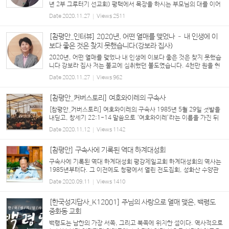
년 2부 그루터기 선교회) 평택에서 목장을 하시는 부모님의 대를 이어
목장을 운영한지 2년이 되었습니다. 매일 아침저녁 착유(젖을 짜는
Date
2020.11.27
Views
2511
일)를 해서 우유 납품을 하고, 소의 출산과 송아지...
[참평안_인터뷰] 2020년, 어떤 열매를 맺었나 – 내 인생에 이
보다 좋은 것은 찾지 못했습니다(강보라 집사)
2020년, 어떤 열매를 맺었나 내 인생에 이보다 좋은 것은 찾지 못했습
니다 강보라 집사 저는 불교에 심취했던 불도였습니다. 4천만 원을 헌
금해 사찰 대웅전 앞 계단을 대리석으로 깐 적도 있어요. 교회 다니는
Date
2020.11.27
Views
962
사람들을 안 좋아했었죠. 말이 너무 많고 행함...
[참평안_커버스토리] 여호와이레의 구속사
[참평안_커버스토리] 여호와이레의 구속사 1985년 5월 29일 첫발을
내딛고, 창세기 22:1-14 말씀으로 ‘여호와이레’라는 이름을 가진 뒤
오색 수양관은 성도들의 거룩한 신앙 훈련의 장소였다. 하계수련회 때
Date
2020.11.12
Views
1142
면 요한계시록과 다니엘서 속 종말적 예언의 말씀이 ...
[참평안] 구속사에 기록된 역대 하계대성회
구속사에 기록된 역대 하계대성회 평강제일교회 하계대성회의 역사는
1985년부터다. 그 이전에도 청평에서 열린 전도집회, 성화산 수양관
(서울 강남구 원지동 소재)에서 열린 기관별 하계수련회, 장안산과 지
Date
2020.09.11
Views
1410
리산에서 열렸던 구국(救國) 기도회, 가나안농군학...
[한국성지답사_K12001] 주님의 사랑으로 열매 맺은, 백령도
중화동 교회
백령도는 남한의 가장 서쪽, 그리고 북쪽에 위치한 섬이다. 역사적으로