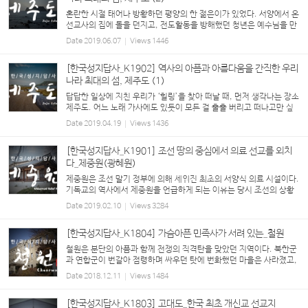
혼란한 시절 태어나 방황하던 평양의 한 젊은이가 있었다. 서양에서 온
선교사의 집에 돌을 던지고, 전도활동을 방해했던 청년은 예수님을 만
나면서 회개하고 세례를 받았다. 사도 바울의 회심을 자신과 비슷하다
Date
2019.06.07
Views
1446
고 생각하...
[한국성지답사_K1902] 역사의 아픔과 아름다움을 간직한 우리
나라 최대의 섬, 제주도 (1)
답답한 일상에 지친 우리가 ‘힐링’을 찾아 떠날 때, 먼저 생각나는 장소
제주도. 어느 노래 가사에도 있듯이 모든 걸 훌훌 버리고 떠나고만 싶
은 제주도이지만 그 곳에 따로 순례길이 있을 정도로 기독교 성지가 많
Date
2019.04.19
Views
1436
다는 사실은 많이 알려...
[한국성지답사_K1901] 조선 땅의 중심에서 의료 선교를 외치
다_제중원(광혜원)
제중원은 조선 말기 정부에 의해 세워진 최초의 서양식 의료 시설이다.
기독교의 역사에서 제중원을 언급하게 되는 이유는 당시 조선의 상황
으로 짐작할 수 있을 것이다. 17세기경 조선에 들어온 가톨릭은 이후
Date
2019.02.10
Views
3284
18세기경에 제사 금지령을 내...
[한국성지답사_K1804] 가슴아픈 민족사가 서려 있는_철원
철원은 분단의 아픔과 함께 전쟁의 직격탄을 맞았던 지역이다. 북한군
과 연합군이 번갈아 점령하며 싸우던 탓에 번화했던 마을은 사라졌고,
전쟁의 잔해와 남과 북으로 갈라진 아픈 역사를 그대로 보여주는 지역
Date
2018.12.11
Views
1484
으로 변하고 말았...
[한국성지답사_K1803] 고대도_한국 최초 개신교 선교지