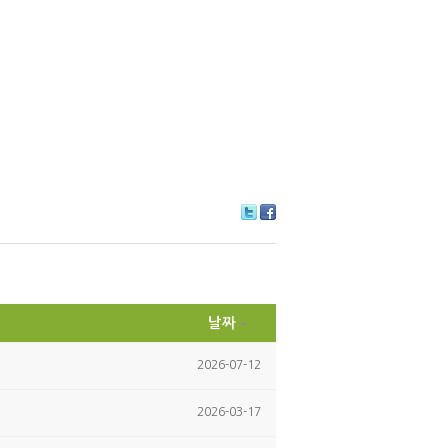
Tw
Fa
itte
ce
r
bo
ok
날짜
2026-07-12
2026-03-17