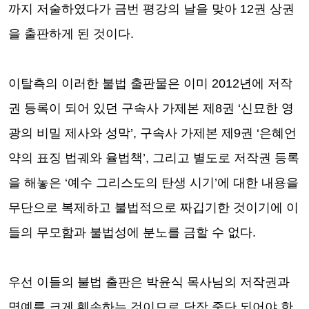
까지 저술하였다가 금번 평강의 날을 맞아
12
권 상권
을 출판하게 된 것이다
.
이탈측의 이러한 불법 출판물은 이미
2012
년에 저작
권 등록이 되어 있던 구속사 가제본 제
8
권
‘
신묘한 영
광의 비밀 제사와 성막
’,
구속사 가제본 제
9
권
‘
은혜언
약의 표징 법궤와 율법책
’,
그리고 별도로 저작권 등록
을 해놓은
‘
예수 그리스도의 탄생 시기
’
에 대한 내용을
무단으로 복제하고 불법적으로 짜깁기한 것이기에 이
들의 무모함과 불법성에 분노를 금할 수 없다
.
우선 이들의 불법 출판은 박윤식 목사님의 저작권과
명예를 크게 훼손하는 것이므로 당장 중단 되어야 한