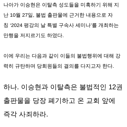
나아가 이승현은 이탈측 성도들을 미혹하기 위해 지
난
10
월
27
일
,
불법 출판물에 근거한 내용으로 자
칭
‘2024
평강의 날 특별 구속사 세미나
’
를 개최하는
만행을 저지르기도 하였다
.
이에 우리는 다음과 같이 이들의 불법행위에 대해 강
력히 규탄하며 당회원들의 결의를 다지고자 한다
.
하나
.
이승현과 이탈측은 불법적인
12
권
출판물을 당장 폐기하고 온 교회 앞에
즉각 사죄하라
.