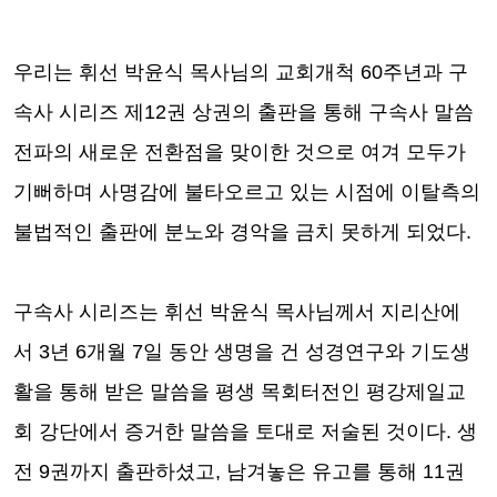
우리는 휘선 박윤식 목사님의 교회개척
60
주년과 구
속사 시리즈 제
12
권 상권의 출판을 통해 구속사 말씀
전파의 새로운 전환점을 맞이한 것으로 여겨 모두가
기뻐하며 사명감에 불타오르고 있는 시점에 이탈측의
불법적인 출판에 분노와 경악을 금치 못하게 되었다
.
구속사 시리즈는 휘선 박윤식 목사님께서 지리산에
서
3
년
6
개월
7
일 동안 생명을 건 성경연구와 기도생
활을 통해 받은 말씀을 평생 목회터전인 평강제일교
회 강단에서 증거한 말씀을 토대로 저술된 것이다
.
생
전
9
권까지 출판하셨고
,
남겨놓은 유고를 통해
11
권