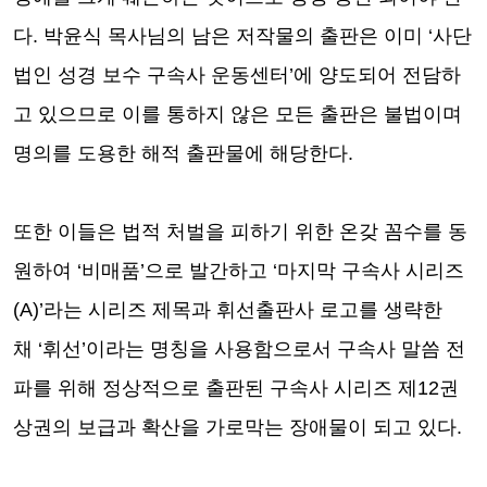
다
.
박윤식 목사님의 남은 저작물의 출판은 이미
‘
사단
법인 성경 보수 구속사 운동센터
’
에 양도되어 전담하
고 있으므로 이를 통하지 않은 모든 출판은 불법이며
명의를 도용한 해적 출판물에 해당한다
.
또한 이들은 법적 처벌을 피하기 위한 온갖 꼼수를 동
원하여
‘
비매품
’
으로 발간하고
‘
마지막 구속사 시리즈
(A)’
라는 시리즈 제목과 휘선출판사 로고를 생략한
채
‘
휘선
’
이라는 명칭을 사용함으로서 구속사 말씀 전
파를 위해 정상적으로 출판된 구속사 시리즈 제
12
권
상권의 보급과 확산을 가로막는 장애물이 되고 있다
.