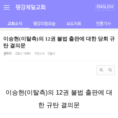
Sketchbook5, 스케치북5
Sketchbook5, 스케치북5
평강제일교회
ENGLISH
교회소식
평강의참모습
보도자료
언론기사
이승현(이탈측)의 12권 불법 출판에 대한 당회 규
탄 결의문
관리자
조회 수
19391
추천 수
0
댓글
0
이승현
(
이탈측
)
의
12
권 불법 출판에 대
한 규탄 결의문