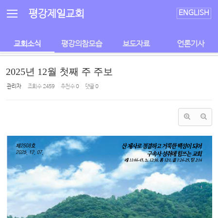
Sketchbook5, 스케치북5
Sketchbook5, 스케치북5
평강제일교회
ENGLISH
교회소식
평강의참모습
보도자료
언론기사
2025년 12월 첫째 주 주보
관리자
조회 수
2459
추천 수
0
댓글
0