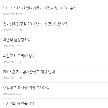
훼이스신학대학원 <기독교 가정교육사> 2차 수업
Date
2009.12.27
총회신학연구원 2010년도 신(편)입생 모집
Date
2010.01.31
유년부 봄성경학교
Date
2005.02.23
여선교회 모리아 청소
Date
2005.01.30
2006년 기독삼사관학교 개강 안내
Date
2006.01.01
주일학교 교사를 위한 교사대학
Date
2005.03.27
권사월례회 있습니다.