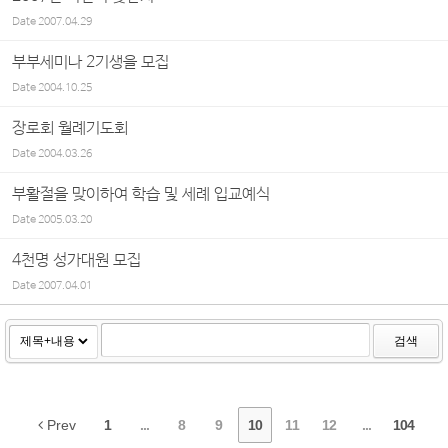
Date
2007.04.29
부부세미나 2기생을 모집
Date
2004.10.25
장로회 월례기도회
Date
2004.03.26
부활절을 맞이하여 학습 및 세례 입교예식
Date
2005.03.20
4천명 성가대원 모집
Date
2007.04.01
검색
Prev
1
...
8
9
10
11
12
...
104