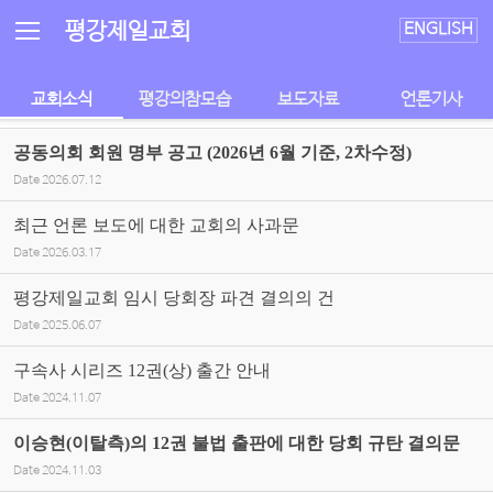
Sketchbook5, 스케치북5
Sketchbook5, 스케치북5
평강제일교회
ENGLISH
교회소식
평강의참모습
보도자료
언론기사
공동의회 회원 명부 공고 (2026년 6월 기준, 2차수정)
Date
2026.07.12
최근 언론 보도에 대한 교회의 사과문
Date
2026.03.17
평강제일교회 임시 당회장 파견 결의의 건
Date
2025.06.07
구속사 시리즈 12권(상) 출간 안내
Date
2024.11.07
이승현(이탈측)의 12권 불법 출판에 대한 당회 규탄 결의문
Date
2024.11.03