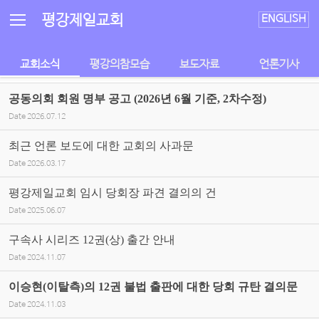
Sketchbook5, 스케치북5
Sketchbook5, 스케치북5
평강제일교회
ENGLISH
교회소식
평강의참모습
보도자료
언론기사
공동의회 회원 명부 공고 (2026년 6월 기준, 2차수정)
Date
2026.07.12
최근 언론 보도에 대한 교회의 사과문
Date
2026.03.17
평강제일교회 임시 당회장 파견 결의의 건
Date
2025.06.07
구속사 시리즈 12권(상) 출간 안내
Date
2024.11.07
이승현(이탈측)의 12권 불법 출판에 대한 당회 규탄 결의문
Date
2024.11.03