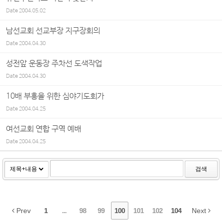
Date
2004.05.02
남선교회 선교부장 지구장회의
Date
2004.04.30
성전앞 운동장 주차선 도색작업
Date
2004.04.30
10배 부흥을 위한 심야기도회가
Date
2004.04.25
여선교회 연합 구역 예배
Date
2004.04.25
검색
Prev
1
...
98
99
100
101
102
104
Next