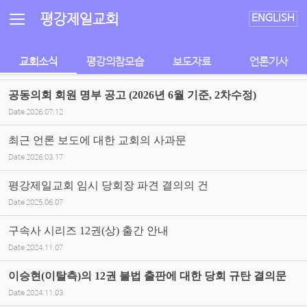
Sketchbook5, 스케치북5
Sketchbook5, 스케치북5
평강제일교회
ENGLISH
교회소식
평강의참모습
보도자료
언론기사
공동의회 회원 명부 공고 (2026년 6월 기준, 2차수정)
Date
2026.07.12
최근 언론 보도에 대한 교회의 사과문
Date
2026.03.17
평강제일교회 임시 당회장 파견 결의의 건
Date
2025.06.07
구속사 시리즈 12권(상) 출간 안내
Date
2024.11.07
이승현(이탈측)의 12권 불법 출판에 대한 당회 규탄 결의문
Date
2024.11.03