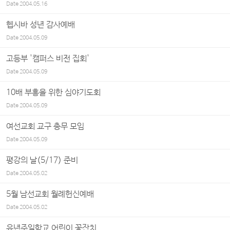
Date
2004.05.16
헵시바 성년 감사예배
Date
2004.05.09
고등부 '캠퍼스 비전 집회'
Date
2004.05.09
10배 부흥을 위한 심야기도회
Date
2004.05.09
여선교회 교구 총무 모임
Date
2004.05.09
평강의 날(5/17) 준비
Date
2004.05.02
5월 남선교회 월례헌신예배
Date
2004.05.02
유년주일학교 어린이 꽃잔치