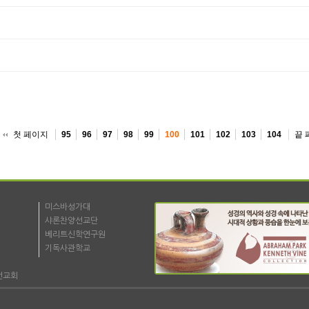
첫 페이지
끝 
95
96
97
98
99
100
101
102
103
104
미스바성가대
샤론찬양선교단
베리트신학연구원
기독사관학교
선교회