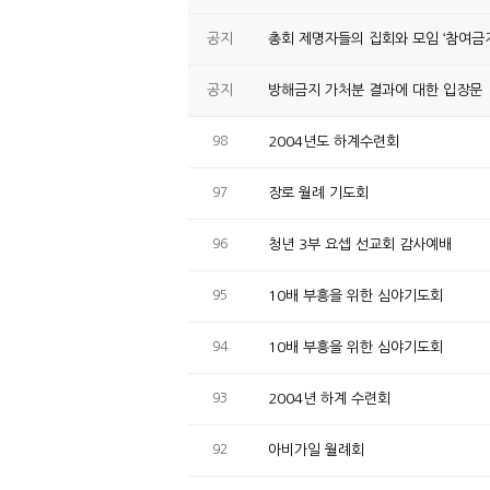
공지
총회 제명자들의 집회와 모임 ‘참여금지
공지
방해금지 가처분 결과에 대한 입장문
98
2004년도 하계수련회
97
장로 월례 기도회
96
청년 3부 요셉 선교회 감사예배
95
10배 부흥을 위한 심야기도회
94
10배 부흥을 위한 심야기도회
93
2004년 하계 수련회
92
아비가일 월례회