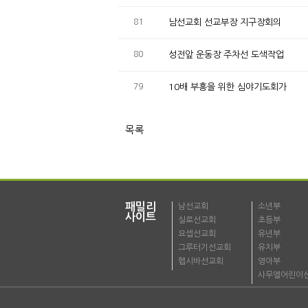
81
남선교회 선교부장 지구장회의
80
성전앞 운동장 주차선 도색작업
79
10배 부흥을 위한 심야기도회가
목록
패밀리
남선교회
소년부
사이트
실로선교회
초등부
요셉선교회
유년부
그루터기선교회
유치부
헵시바선교회
영아부
사무엘어린이