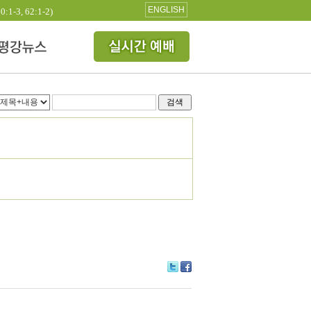
ENGLISH
3, 62:1-2)
검색
Tw
Fa
itte
ce
r
bo