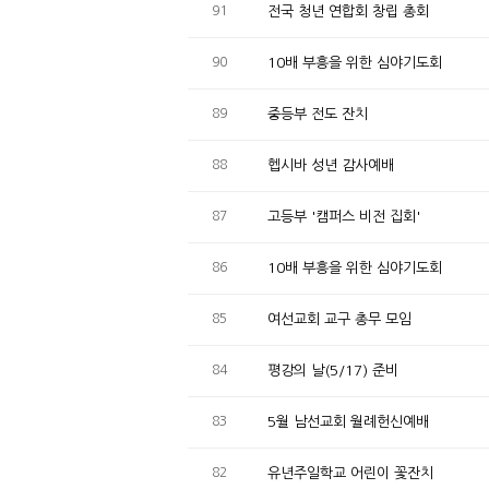
91
전국 청년 연합회 창립 총회
90
10배 부흥을 위한 심야기도회
89
중등부 전도 잔치
88
헵시바 성년 감사예배
87
고등부 '캠퍼스 비전 집회'
86
10배 부흥을 위한 심야기도회
85
여선교회 교구 총무 모임
84
평강의 날(5/17) 준비
83
5월 남선교회 월례헌신예배
82
유년주일학교 어린이 꽃잔치