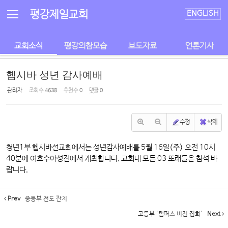
Sketchbook5, 스케치북5
Sketchbook5, 스케치북5
평강제일교회
ENGLISH
교회소식
평강의참모습
보도자료
언론기사
헵시바 성년 감사예배
관리자
조회 수
4638
추천 수
0
댓글
0
수정
삭제
청년1부 헵시바선교회에서는 성년감사예배를 5월 16일(주) 오전 10시
40분에 여호수아성전에서 개최합니다. 교회내 모든 03 또래들은 참석 바
랍니다.
Prev
중등부 전도 잔치
고등부 '캠퍼스 비전 집회'
Next