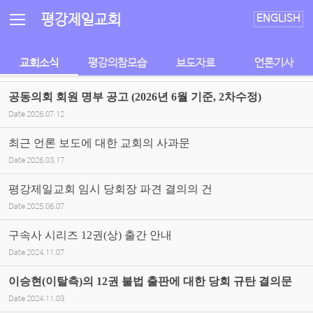
Sketchbook5, 스케치북5
Sketchbook5, 스케치북5
평강제일교회
ENGLISH
교회소식
평강의참모습
보도자료
언론기사
공동의회 회원 명부 공고 (2026년 6월 기준, 2차수정)
Date
2026.07.12
최근 언론 보도에 대한 교회의 사과문
Date
2026.03.17
평강제일교회 임시 당회장 파견 결의의 건
Date
2025.06.07
구속사 시리즈 12권(상) 출간 안내
Date
2024.11.07
이승현(이탈측)의 12권 불법 출판에 대한 당회 규탄 결의문
Date
2024.11.03