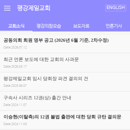
Sketchbook5, 스케치북5
Sketchbook5, 스케치북5
평강제일교회
ENGLISH
교회소식
평강의참모습
보도자료
언론기사
공동의회 회원 명부 공고 (2026년 6월 기준, 2차수정)
Date
2026.07.12
최근 언론 보도에 대한 교회의 사과문
Date
2026.03.17
평강제일교회 임시 당회장 파견 결의의 건
Date
2025.06.07
구속사 시리즈 12권(상) 출간 안내
Date
2024.11.07
이승현(이탈측)의 12권 불법 출판에 대한 당회 규탄 결의문
Date
2024.11.03