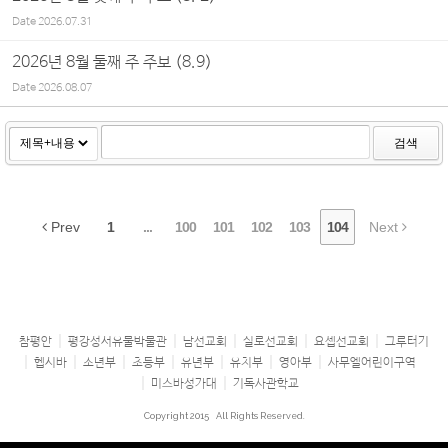
Date
2026.07.31
2026년 8월 둘째 주 주보 (8.9)
Date
2026.08.07
검색
Prev
1
...
100
101
102
103
104
Next
참평안
평강성서유물박물관
남선교회
실로선교회
요셉선교회
그루터기
헵시바
소년부
초등부
유년부
유치부
영아부
사무엘어린이구역
미스바성가대
기독사관학교
Copyright 2015
All Rights Reserved.