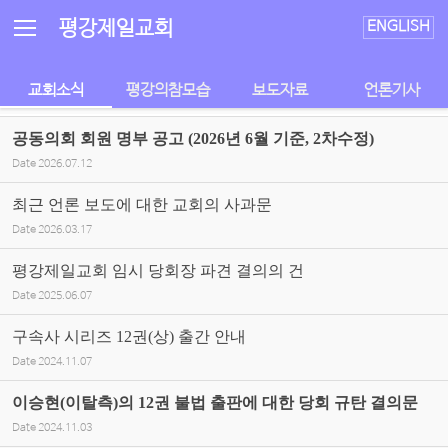
Sketchbook5, 스케치북5
Sketchbook5, 스케치북5
평강제일교회
ENGLISH
교회소식
평강의참모습
보도자료
언론기사
공동의회 회원 명부 공고 (2026년 6월 기준, 2차수정)
Date
2026.07.12
최근 언론 보도에 대한 교회의 사과문
Date
2026.03.17
평강제일교회 임시 당회장 파견 결의의 건
Date
2025.06.07
구속사 시리즈 12권(상) 출간 안내
Date
2024.11.07
이승현(이탈측)의 12권 불법 출판에 대한 당회 규탄 결의문
Date
2024.11.03