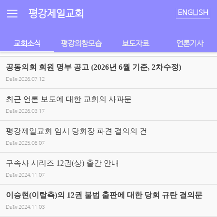
Sketchbook5, 스케치북5
Sketchbook5, 스케치북5
평강제일교회
ENGLISH
교회소식
평강의참모습
보도자료
언론기사
공동의회 회원 명부 공고 (2026년 6월 기준, 2차수정)
Date
2026.07.12
최근 언론 보도에 대한 교회의 사과문
Date
2026.03.17
평강제일교회 임시 당회장 파견 결의의 건
Date
2025.06.07
구속사 시리즈 12권(상) 출간 안내
Date
2024.11.07
이승현(이탈측)의 12권 불법 출판에 대한 당회 규탄 결의문
Date
2024.11.03