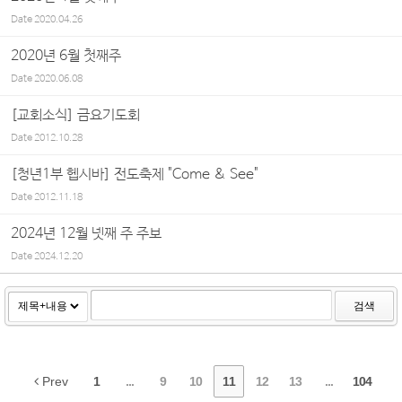
Date
2020.04.26
2020년 6월 첫째주
Date
2020.06.08
[교회소식] 금요기도회
Date
2012.10.28
[청년1부 헵시바] 전도축제 "Come & See"
Date
2012.11.18
2024년 12월 넷째 주 주보
Date
2024.12.20
검색
Prev
1
...
9
10
11
12
13
...
104