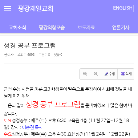
Sketchbook5, 스케치북5
Sketchbook5, 스케치북5
평강제일교회
ENGLISH
교회소식
평강의참모습
보도자료
언론기사
성경 공부 프로그램
관리자
조회 수
4693
추천 수
0
댓글
0
수정
삭제
금번 수능 시험을 치룬 고3 학생들이 말씀으로 무장하여 사회에 첫발을 내
딛게 하기 위해
성경 공부 프로그램
다음과 같이
을 준비하였으니 많은 참여 바
랍니다.
토요
성경공부 : 매주(토) 오후 6:30 교육관 4층 (11월 27일-12월 18
일) 강사 :
이승현 목사
수요
성경공부 : 매주(수) 오후 4:30 요셉성전(11월 24일-12월 22일)