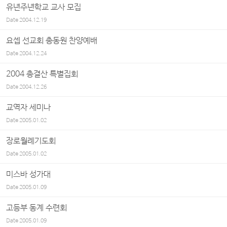
유년주년학교 교사 모집
Date
2004.12.19
요셉 선교회 총동원 찬양예배
Date
2004.12.24
2004 총결산 특별집회
Date
2004.12.26
교역자 세미나
Date
2005.01.02
장로월례기도회
Date
2005.01.02
미스바 성가대
Date
2005.01.09
고등부 동계 수련회
Date
2005.01.09