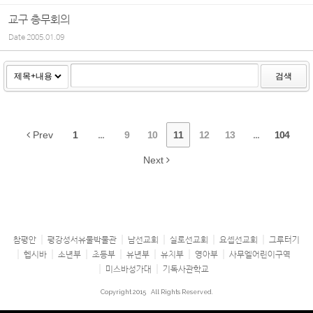
교구 총무회의
Date
2005.01.09
검색
Prev
1
...
9
10
11
12
13
...
104
Next
참평안
평강성서유물박물관
남선교회
실로선교회
요셉선교회
그루터기
헵시바
소년부
초등부
유년부
유치부
영아부
사무엘어린이구역
미스바성가대
기독사관학교
Copyright 2015
All Rights Reserved.