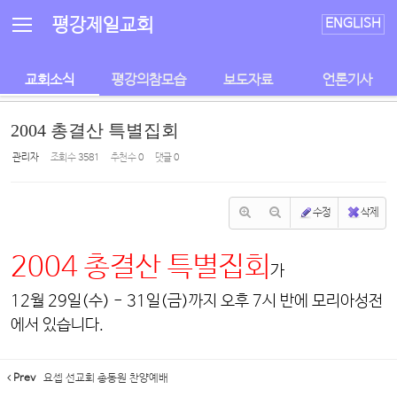
Sketchbook5, 스케치북5
Sketchbook5, 스케치북5
평강제일교회
ENGLISH
교회소식
평강의참모습
보도자료
언론기사
2004 총결산 특별집회
관리자
조회 수
3581
추천 수
0
댓글
0
수정
삭제
2004 총결산 특별집회
가
12월 29일(수) - 31일(금)까지 오후 7시 반에 모리아성전
에서 있습니다.
Prev
요셉 선교회 총동원 찬양예배