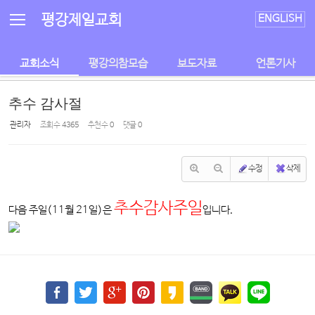
Sketchbook5, 스케치북5
Sketchbook5, 스케치북5
평강제일교회
ENGLISH
교회소식
평강의참모습
보도자료
언론기사
추수 감사절
관리자
조회 수
4365
추천 수
0
댓글
0
수정
삭제
추수감사주일
다음 주일(11월 21일)은
입니다.