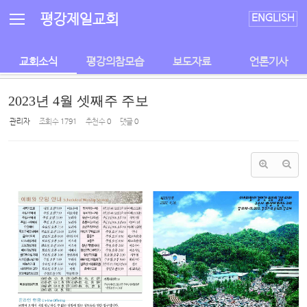
Sketchbook5, 스케치북5
Sketchbook5, 스케치북5
평강제일교회
ENGLISH
교회소식
평강의참모습
보도자료
언론기사
2023년 4월 셋째주 주보
관리자
조회 수
1791
추천 수
0
댓글
0