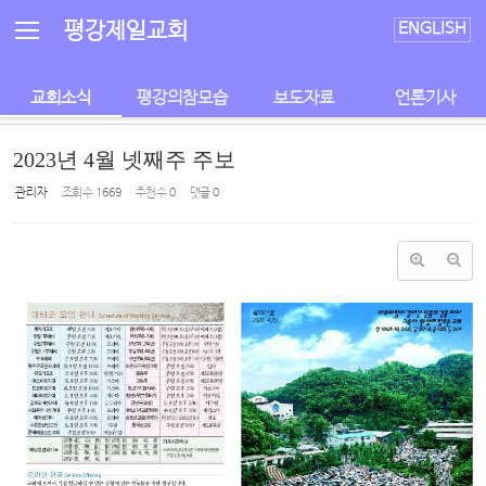
Sketchbook5, 스케치북5
Sketchbook5, 스케치북5
평강제일교회
ENGLISH
교회소식
평강의참모습
보도자료
언론기사
2023년 4월 넷째주 주보
관리자
조회 수
1669
추천 수
0
댓글
0