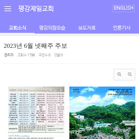
Sketchbook5, 스케치북5
Sketchbook5, 스케치북5
평강제일교회
ENGLISH
교회소식
평강의참모습
보도자료
언론기사
2023년 6월 넷째주 주보
관리자
조회 수
1798
추천 수
0
댓글
0