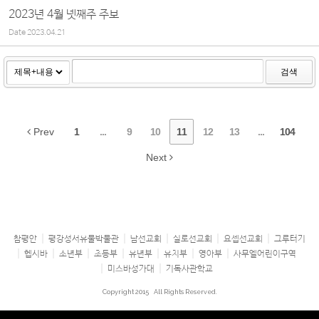
2023년 4월 넷째주 주보
Date
2023.04.21
검색
Prev
1
...
9
10
11
12
13
...
104
Next
참평안
평강성서유물박물관
남선교회
실로선교회
요셉선교회
그루터기
헵시바
소년부
초등부
유년부
유치부
영아부
사무엘어린이구역
미스바성가대
기독사관학교
Copyright 2015
All Rights Reserved.