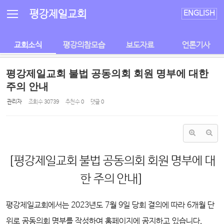
Sketchbook5, 스케치북5
Sketchbook5, 스케치북5
평강제일교회
ENGLISH
교회소식
평강의참모습
보도자료
언론기사
평강제일교회 불법 공동의회 회원 명부에 대한
주의 안내
관리자
조회 수
30739
추천 수
0
댓글
0
[평강제일교회 불법 공동의회 회원 명부에 대
한 주의 안내]
평강제일교회에서는 2023년도 7월 9일 당회 결의에 따라 6개월 단
위로 공동의회 명부를 작성하여 홈페이지에 공지하고 있습니다.