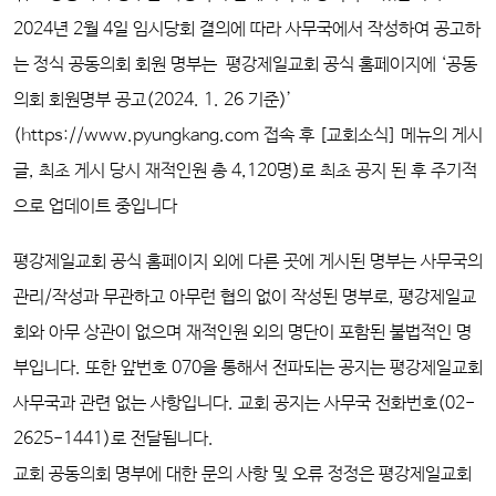
2024년 2월 4일 임시당회 결의에 따라 사무국에서 작성하여 공고하
는 정식 공동의회 회원 명부는
평강제일교회 공식 홈페이지에
‘
공동
의회 회원명부 공고(2024. 1. 26 기준)
’
(https://www.pyungkang.com 접속 후 [교회소식] 메뉴의
게시
글, 최초 게시 당시
재적인원 총 4,120명
)로 최초
공지 된 후 주기적
으로 업데이트 중입니다
평강제일교회 공식 홈페이지 외에 다른 곳에 게시된 명부는 사무국의
관리/작성과 무관하고 아무런 협의 없이 작성된 명부로, 평강제일교
회와 아무 상관이 없으며 재적인원 외의 명단이 포함된 불법적인 명
부입니다. 또한 앞번호 070을 통해서 전파되는 공지는 평강제일교회
사무국과 관련 없는 사항입니다. 교회 공지는 사무국 전화번호(02-
2625-1441)로 전달됩니다.
교회 공동의회 명부에 대한 문의 사항 및 오류 정정은 평강제일교회