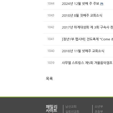
1844
2024년 12월 넷째 주 주보
1843
2018년 8월 첫째주 교회소식
1842
2017년 하계대성회 제 3회 구속사
1841
[청년1부 헵시바] 전도축제 "Come &
1840
2018년 11월 넷째주 교회소식
1839
사무엘 스트링스 제5회 겨울음악캠프
목록
패밀리
남선교회
소년부
사이트
실로선교회
초등부