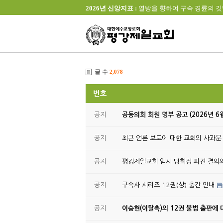
2026년 신앙지표 :
열방을 향하여 구속 경륜의 깃발을 높이 
글 수
2,078
번호
공지
공동의회 회원 명부 공고 (2026년 6
공지
최근 언론 보도에 대한 교회의 사과문
공지
평강제일교회 임시 당회장 파견 결의
공지
구속사 시리즈 12권(상) 출간 안내
공지
이승현(이탈측)의 12권 불법 출판에 