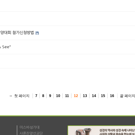
 찬양대회 참가신청방법
 See"
첫 페이지
끝 페이
7
8
9
10
11
12
13
14
15
16
미스바성가대
샤론찬양선교단