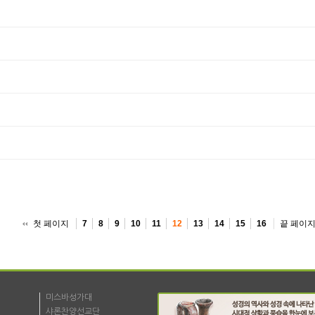
첫 페이지
끝 페이
7
8
9
10
11
12
13
14
15
16
미스바성가대
샤론찬양선교단