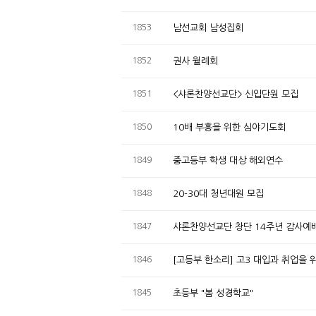
1853
남선교회 남성집회
1852
권사 월례회
1851
<샤론찬양선교단> 신입단원 모집
1850
10배 부흥을 위한 심야기도회
1849
중고등부 학생 대상 해외연수
1848
20-30대 청년대원 모집
1847
샤론찬양선교단 창단 14주년 감사예
1846
[고등부 한소리] 고3 대입과 취업을
1845
초등부 "봄 성경학교"