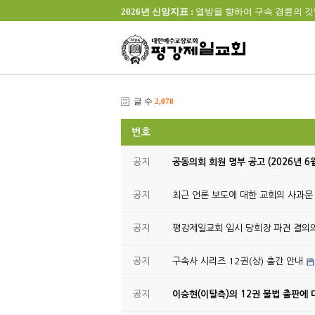
2026년 신앙지표 :
열방을 향하여 구속 경륜의 깃발을 높이 
글 수
2,078
번호
공지
공동의회 회원 명부 공고 (2026년 6
공지
최근 언론 보도에 대한 교회의 사과문
공지
평강제일교회 임시 당회장 파견 결의
공지
구속사 시리즈 12권(상) 출간 안내
공지
이승현(이탈측)의 12권 불법 출판에 