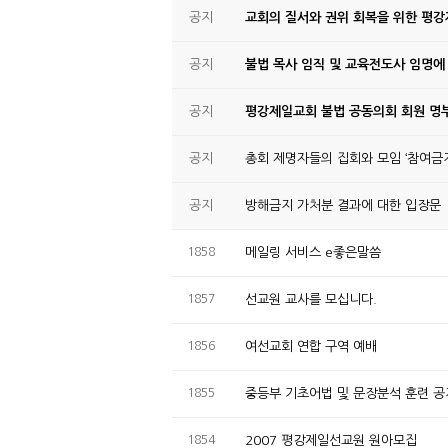
공지
교회의 질서와 권위 회복을 위한 평
공지
불법 목사 임직 및 교육전도사 임명에
공지
평강제일교회 불법 공동의회 회원 명부
공지
총회 제명자들의 집회와 모임 ‘참여금지
공지
방해금지 가처분 결과에 대한 입장문
1858
메일링 서비스 e좋은말씀
1857
선교원 교사를 모십니다.
1856
여선교회 연합 구역 예배
1855
중등부 기초어법 및 문장분석 훈련 
1854
2007 평강제일선교원 원아모집