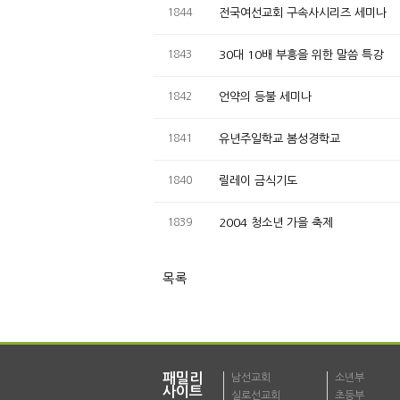
1844
전국여선교회 구속사시리즈 세미나
1843
30대 10배 부흥을 위한 말씀 특강
1842
언약의 등불 세미나
1841
유년주일학교 봄성경학교
1840
릴레이 금식기도
1839
2004 청소년 가을 축제
목록
패밀리
남선교회
소년부
사이트
실로선교회
초등부