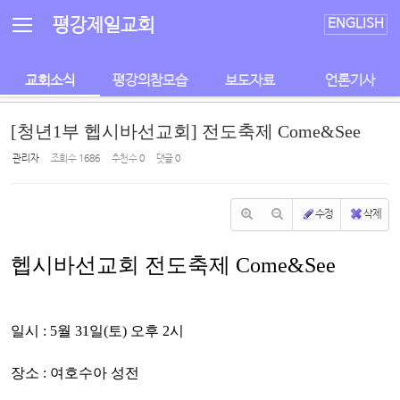
Sketchbook5, 스케치북5
Sketchbook5, 스케치북5
평강제일교회
ENGLISH
교회소식
평강의참모습
보도자료
언론기사
[청년1부 헵시바선교회] 전도축제 Come&See
관리자
조회 수
1686
추천 수
0
댓글
0
수정
삭제
헵시바선교회 전도축제 Come&See
일시 :
5월 31일(토) 오후 2시
장소 :
여호수아 성전