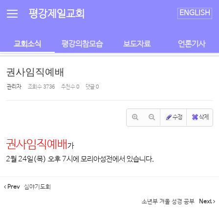
Sketchbook5, 스케치북5
Sketchbook5, 스케치북5
평강제일교회
ENGLISH
교회소식
평강의참모습
보도자료
언론기사
권사임직예배
관리자
조회 수
3736
추천 수
0
댓글
0
수정
삭제
권사임직예배
가
2월 24일(목) 오후 7시에 모리아성전에서 있습니다.
Prev
심야기도회
소년부 겨울 성경 공부
Next