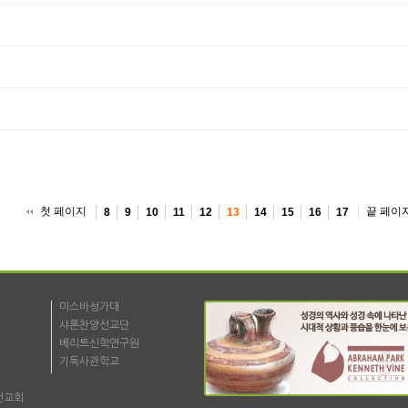
첫 페이지
끝 페이
8
9
10
11
12
13
14
15
16
17
미스바성가대
샤론찬양선교단
베리트신학연구원
기독사관학교
선교회