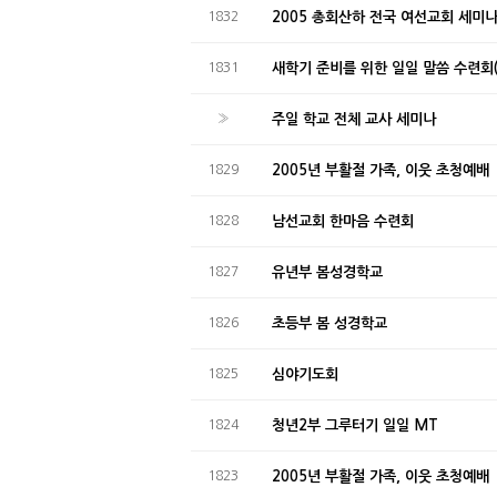
1832
2005 총회산하 전국 여선교회 세미
1831
새학기 준비를 위한 일일 말씀 수련회
»
주일 학교 전체 교사 세미나
1829
2005년 부활절 가족, 이웃 초청예배
1828
남선교회 한마음 수련회
1827
유년부 봄성경학교
1826
초등부 봄 성경학교
1825
심야기도회
1824
청년2부 그루터기 일일 MT
1823
2005년 부활절 가족, 이웃 초청예배