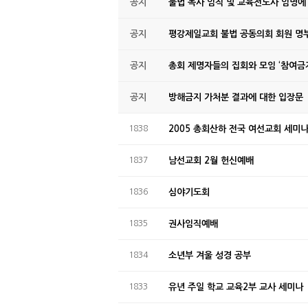
공지
불법 목사 임직 및 교육전도사 임명에
공지
평강제일교회 불법 공동의회 회원 명부
공지
총회 제명자들의 집회와 모임 ‘참여금지
공지
방해금지 가처분 결과에 대한 입장문
1838
2005 총회산하 전국 여선교회 세미
1837
남선교회 2월 헌신예배
1836
심야기도회
1835
권사임직예배
1834
소년부 겨울 성경 공부
1833
유년 주일 학교 교육2부 교사 세미나