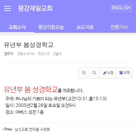
Sketchbook5, 스케치북5
Sketchbook5, 스케치북5
평강제일교회
ENGLISH
교회소식
평강의참모습
보도자료
언론기사
유년부 봄성경학교
관리자
조회 수
4114
추천 수
0
댓글
0
수정
삭제
유년부 봄 성경학교
를 개최합니다.
주제: 하나님의 기쁘이 되는 유년부(고전10:31,롬15:13)
일시: 2005년2월 26일 토요일 오전9시
장소: 야베스 성전 1층
Prev
남선교회 한마음 수련회