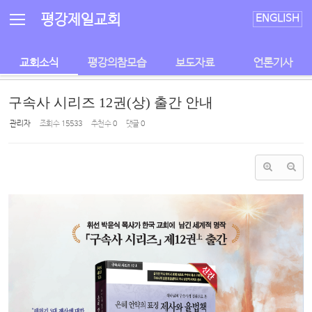
Sketchbook5, 스케치북5
Sketchbook5, 스케치북5
평강제일교회
ENGLISH
교회소식
평강의참모습
보도자료
언론기사
구속사 시리즈 12권(상) 출간 안내
관리자
조회 수
15533
추천 수
0
댓글
0