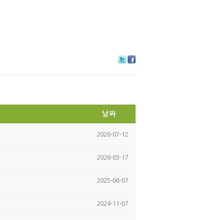
Tw
Fa
itte
ce
r
bo
ok
날짜
2026-07-12
2026-03-17
2025-06-07
2024-11-07