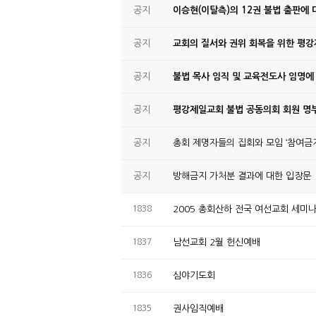
공지
이승현(이탈측)의 12권 불법 출판에 
공지
교회의 질서와 권위 회복을 위한 평
공지
불법 목사 임직 및 교육전도사 임명에
공지
평강제일교회 불법 공동의회 회원 명부
공지
총회 제명자들의 집회와 모임 ‘참여금지
공지
방해금지 가처분 결과에 대한 입장문
1838
2005 총회산하 전국 여선교회 세미
1837
남선교회 2월 헌신예배
1836
심야기도회
1835
권사임직예배