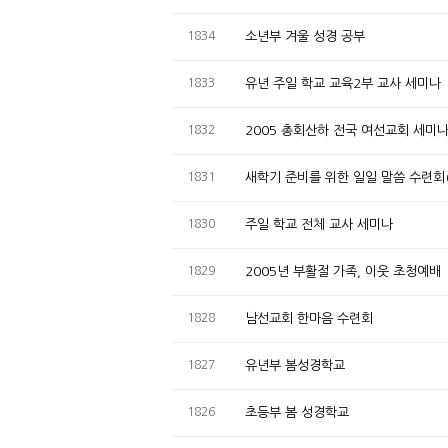
1834
소년부 겨울 성경 공부
1833
유년 주일 학교 교육2부 교사 세미나
1832
2005 총회산하 전국 여선교회 세미
1831
새학기 준비를 위한 일일 말씀 수련회
1830
주일 학교 전체 교사 세미나
1829
2005년 부활절 가족, 이웃 초청예배
1828
남선교회 한마음 수련회
1827
유년부 봄성경학교
1826
초등부 봄 성경학교