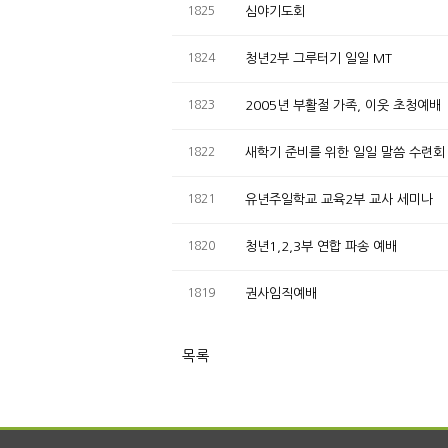
1825
심야기도회
1824
청년2부 그루터기 일일 MT
1823
2005년 부활절 가족, 이웃 초청예배
1822
새학기 준비를 위한 일일 말씀 수련회
1821
유년주일학교 교육2부 교사 세미나
1820
청년1,2,3부 연합 파송 예배
1819
권사임직예배
목록