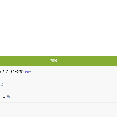
제목
월 기준, 3차수정)
의 건