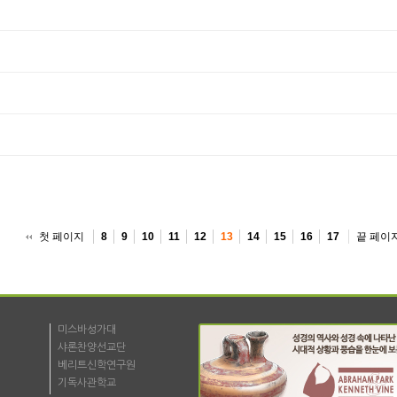
첫 페이지
끝 페이
8
9
10
11
12
13
14
15
16
17
미스바성가대
샤론찬양선교단
베리트신학연구원
기독사관학교