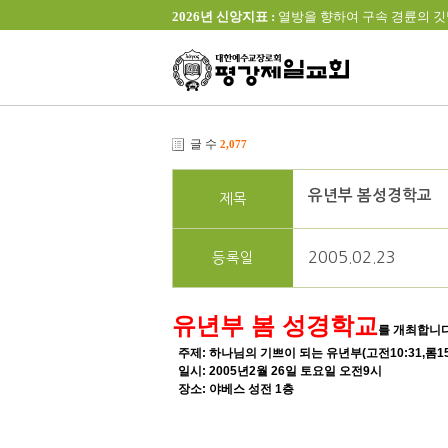
2026년 신앙지표 :
열방을 향하여 구속 경륜의 깃발을 높이 
글 수
2,077
유년부 봄성경학교
제목
2005.02.23
등록일
유년부 봄 성경학교
를 개최합니다
주제: 하나님의 기쁘이 되는 유년부(고전10:31,롬15:
일시: 2005년2월 26일 토요일 오전9시
장소: 야베스 성전 1층