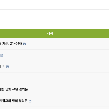
제목
월 기준, 2차수정)
의 건
대한 당회 규탄 결의문
강제일교회 당회 결의문