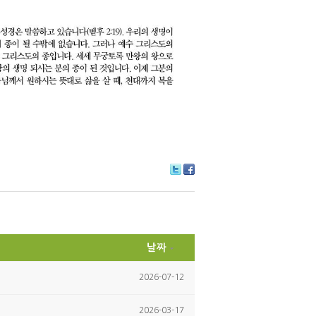
Tw
Fa
itte
ce
r
bo
ok
날짜
2026-07-12
2026-03-17